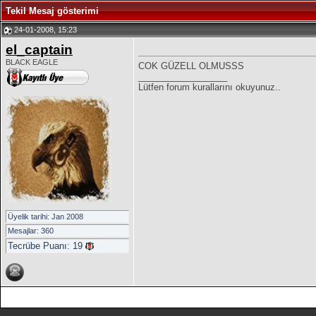
Tekil Mesaj gösterimi
24-01-2008, 15:23
el_captain
BLACK EAGLE
COK GÜZELL OLMUSSS
__________________
Lütfen forum kurallarını okuyunuz..
Üyelik tarihi: Jan 2008
Mesajlar: 360
Tecrübe Puanı:
19