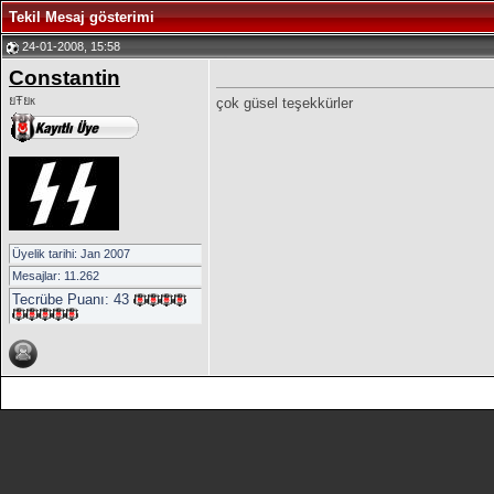
Tekil Mesaj gösterimi
24-01-2008, 15:58
Constantin
ยŦยк
çok güsel teşekkürler
Üyelik tarihi: Jan 2007
Mesajlar: 11.262
Tecrübe Puanı:
43