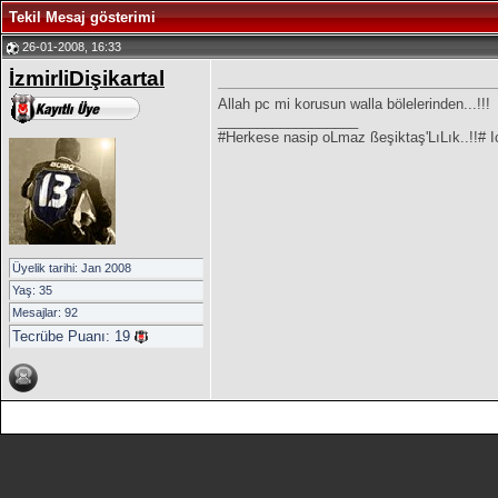
Tekil Mesaj gösterimi
26-01-2008, 16:33
İzmirliDişikartal
Allah pc mi korusun walla bölelerinden...!!!
__________________
#Herkese nasip oLmaz ßeşiktaş'LıLık..!!# 
Üyelik tarihi: Jan 2008
Yaş: 35
Mesajlar: 92
Tecrübe Puanı:
19