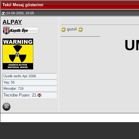
Tekil Mesaj gösterimi
14-06-2006, 18:08
ALPAY
guzel
__________________
U
Üyelik tarihi: Apr 2006
Yaş: 56
Mesajlar: 716
Tecrübe Puanı:
21