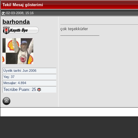
Tekil Mesaj gösterimi
02-03-2008, 15:16
barhonda
çok teşekkürler
__________________
Üyelik tarihi: Jun 2006
Yaş: 37
Mesajlar: 4.894
Tecrübe Puanı:
25