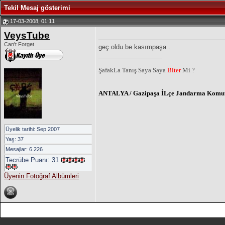
Tekil Mesaj gösterimi
17-03-2008, 01:11
VeysTube
Can't Forget
geç oldu be kasımpaşa .
__________________
ŞafakLa Tanış Saya Saya
Biter
Mi ?
ANTALYA / Gazipaşa İLçe Jandarma Komu
Üyelik tarihi: Sep 2007
Yaş: 37
Mesajlar: 6.226
Tecrübe Puanı:
31
Üyenin Fotoğraf Albümleri