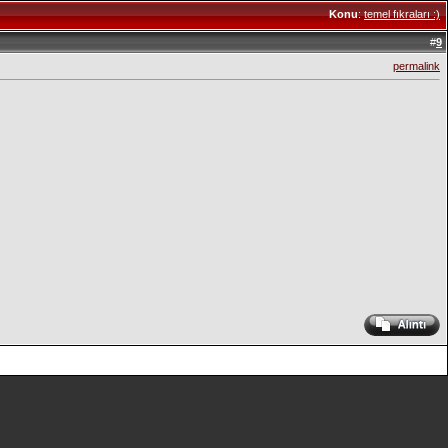
Konu
:
temel fıkraları :)
#
9
permalink