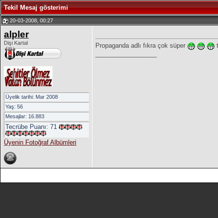
Tekil Mesaj gösterimi
20-03-2008, 00:27
alpler
Dişi Kartal
Propaganda adlı fıkra çok süper
t
__________________
Üyelik tarihi: Mar 2008
Yaş: 56
Mesajlar: 16.883
Tecrübe Puanı:
71
Üyenin Fotoğraf Albümleri