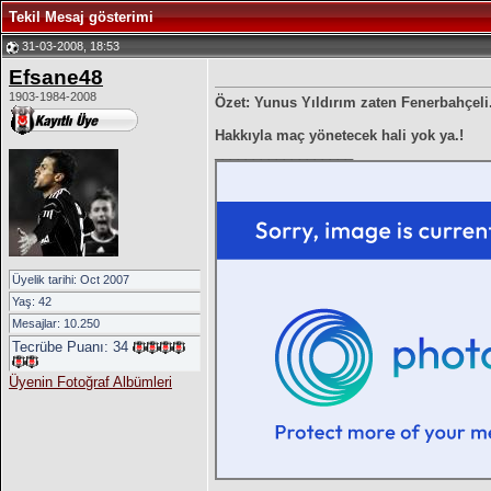
Tekil Mesaj gösterimi
31-03-2008, 18:53
Efsane48
1903-1984-2008
Özet: Yunus Yıldırım zaten Fenerbahçeli.
Hakkıyla maç yönetecek hali yok ya.!
__________________
Üyelik tarihi: Oct 2007
Yaş: 42
Mesajlar: 10.250
Tecrübe Puanı:
34
Üyenin Fotoğraf Albümleri