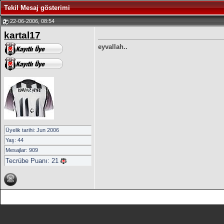
Tekil Mesaj gösterimi
22-06-2006, 08:54
kartal17
eyvallah..
Üyelik tarihi: Jun 2006
Yaş: 44
Mesajlar: 909
Tecrübe Puanı:
21