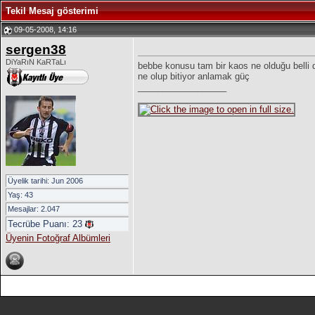
Tekil Mesaj gösterimi
09-05-2008, 14:16
sergen38
DiYaRıN KaRTaLı
bebbe konusu tam bir kaos ne olduğu belli de
ne olup bitiyor anlamak güç
__________________
Üyelik tarihi: Jun 2006
Yaş: 43
Mesajlar: 2.047
Tecrübe Puanı:
23
Üyenin Fotoğraf Albümleri