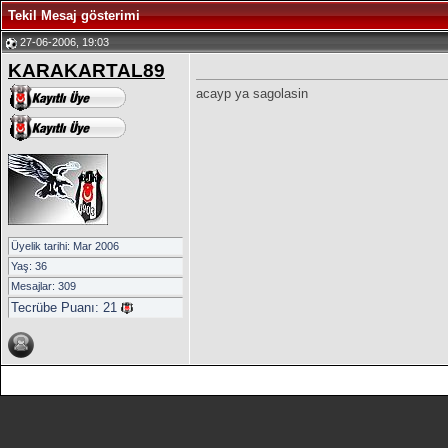
Tekil Mesaj gösterimi
27-06-2006, 19:03
KARAKARTAL89
acayp ya sagolasin
Üyelik tarihi: Mar 2006
Yaş: 36
Mesajlar: 309
Tecrübe Puanı:
21