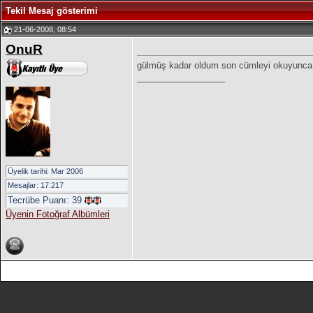
Tekil Mesaj gösterimi
21-06-2008, 08:54
OnuR
gülmüş kadar oldum son cümleyi okuyunc
__________________
Üyelik tarihi: Mar 2006
Mesajlar: 17.217
Tecrübe Puanı:
39
Üyenin Fotoğraf Albümleri