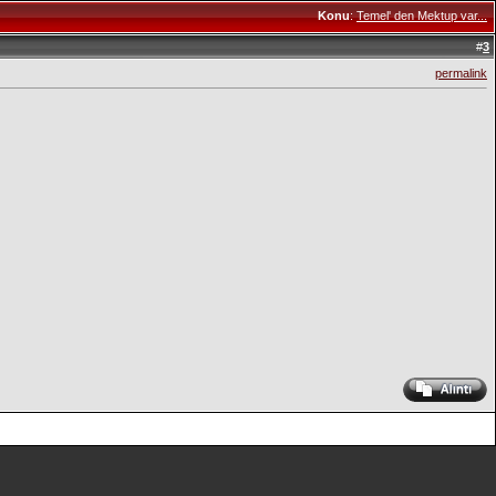
Konu
:
Temel' den Mektup var...
#
3
permalink