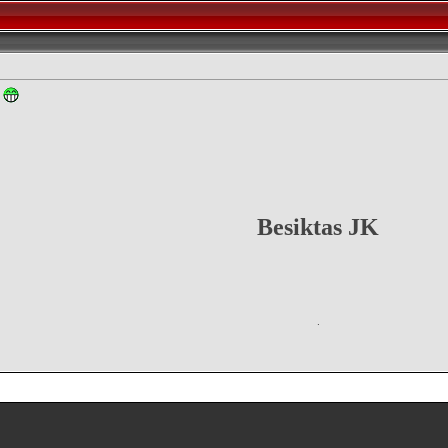
a
Besiktas JK
.