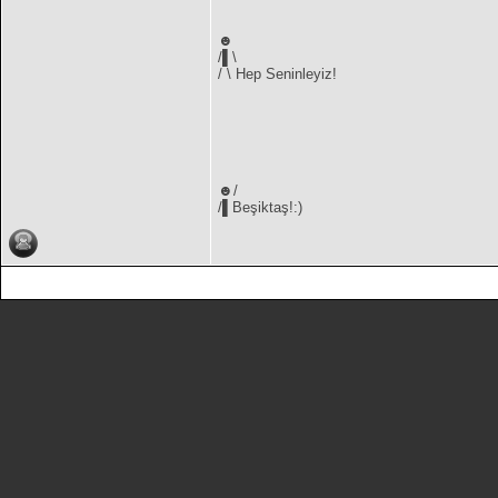
☻
/▌\
/ \ Hep Seninleyiz!
☻/
/▌Beşiktaş!:)