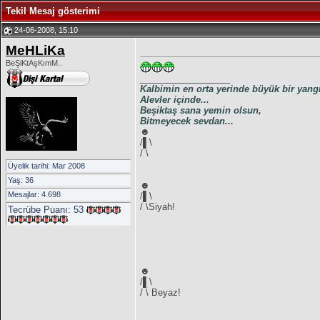
Tekil Mesaj gösterimi
24-06-2008, 15:10
MeHLiKa
BeŞiKtAşKımM..
__________________
Kalbimin en orta yerinde büyük bir yangı
Alevler içinde...
Beşiktaş sana yemin olsun,
Bitmeyecek sevdan...
☻
/▌\
/ \
Üyelik tarihi: Mar 2008
Yaş: 36
☻
Mesajlar: 4.698
/▌\
/ \Siyah!
Tecrübe Puanı:
53
☻
/▌\
/ \ Beyaz!