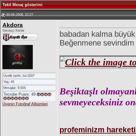
Tekil Mesaj gösterimi
30-06-2008, 22:27
Akdora
Savaşçı Kartal
babadan kalma büyük b
Beğenmene sevindim
__________________
Üyelik tarihi: Jul 2007
Yaş: 45
Mesajlar: 9.555
Beşiktaşlı olmayan
Tecrübe Puanı:
49
sevmeyeceksiniz ona
Üyenin Fotoğraf Albümleri
profeminizm hareketi