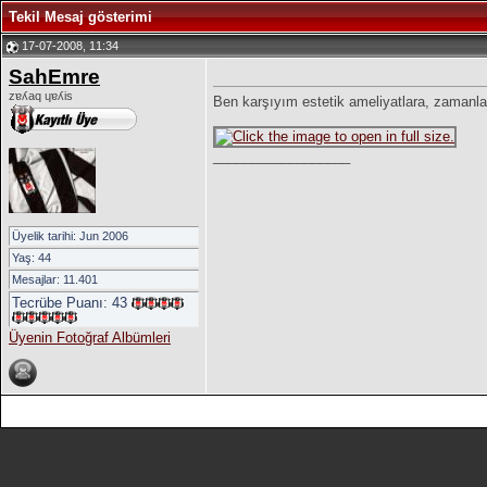
Tekil Mesaj gösterimi
17-07-2008, 11:34
SahEmre
zɐʎaq ɥɐʎis
Ben karşıyım estetik ameliyatlara, zamanla e
__________________
Üyelik tarihi: Jun 2006
Yaş: 44
Mesajlar: 11.401
Tecrübe Puanı:
43
Üyenin Fotoğraf Albümleri