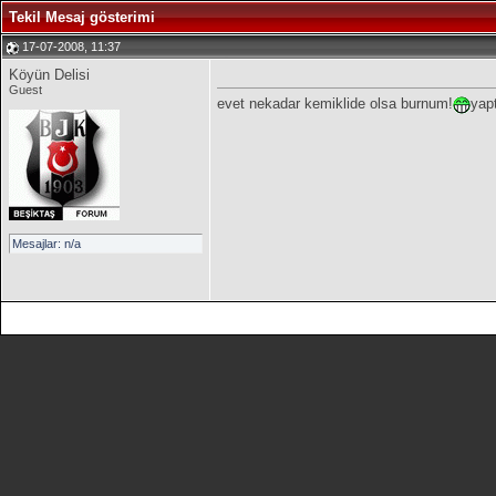
Tekil Mesaj gösterimi
17-07-2008, 11:37
Köyün Delisi
Guest
evet nekadar kemiklide olsa burnum!
yap
Mesajlar: n/a