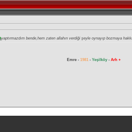
yaptırmazdım bende,hem zaten allahın verdiği şeyle oynayıp bozmaya hakkı
Emre -
1981
-
Yeşilköy
-
Arh +