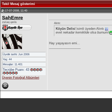
Tekil Mesaj gösterimi
17-07-2008, 11:40
SahEmre
zɐʎaq ɥɐʎis
Alıntı:
Köyün Delisi
´isimli üyeden Alıntı
evet nekadar kemiklide olsa burnum!
Hay yaşayasın emi...
__________________
Üyelik tarihi: Jun 2006
Yaş: 44
Mesajlar: 11.401
Tecrübe Puanı:
43
Üyenin Fotoğraf Albümleri