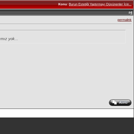
Konu
:
Burun Estetiği Yaptırmayı Düşünenler İçin...
#
4
permalink
mız yok...