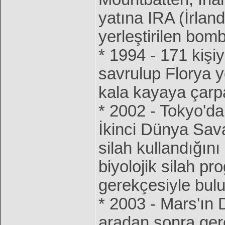
yatına IRA (İrla
yerleştirilen bom
* 1994 - 171 kişi
savrulup Florya yo
kala kayaya çarp
* 2002 - Tokyo'da
İkinci Dünya Sava
silah kullandığını
biyolojik silah pr
gerekçesiyle bulu
* 2003 - Mars'ın 
aradan sonra gerç