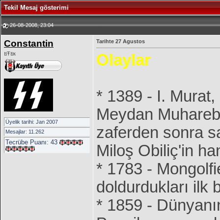
Tekil Mesaj gösterimi
26-08-2008, 23:04
Constantin
Tarihte 27 Agustos
ยŦยк
Olaylar
* 1389 - I. Murat
Meydan Muharebes
Üyelik tarihi: Jan 2007
zaferden sonra sa
Mesajlar: 11.262
Tecrübe Puanı:
43
Miloş Obiliç'in ha
* 1783 - Mongolfi
doldurdukları ilk 
* 1859 - Dünyanın