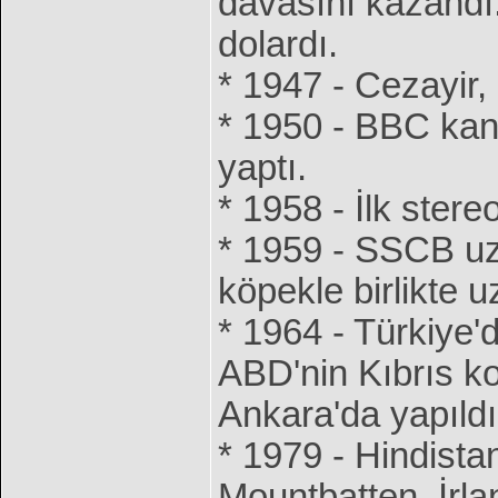
davasını kazandı.
dolardı.
* 1947 - Cezayir,
* 1950 - BBC kana
yaptı.
* 1958 - İlk stere
* 1959 - SSCB uza
köpekle birlikte uz
* 1964 - Türkiye'd
ABD'nin Kıbrıs k
Ankara'da yapıldı
* 1979 - Hindistan
Mountbatten, İrla