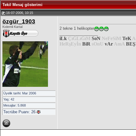
Tekil Mesaj gösterimi
16-07-2006, 10:15
özgür_1903
Kıdemli Kartal
2 tekne 1 helikopter
__________________
iLk
ÇıĞLıĞıM
SoN
NeFeSiM
TeK
A
HeRşEyİn
BiR
sOnU
vAr
AmA
BEŞ
Üyelik tarihi: Mar 2006
Yaş: 42
Mesajlar: 5.868
Tecrübe Puanı:
26