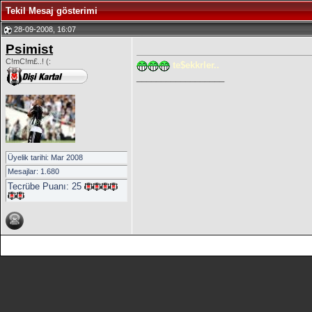
Tekil Mesaj gösterimi
28-09-2008, 16:07
Psimist
C!mC!m£..! (:
te$ekkrler..
__________________
Üyelik tarihi: Mar 2008
Mesajlar: 1.680
Tecrübe Puanı:
25