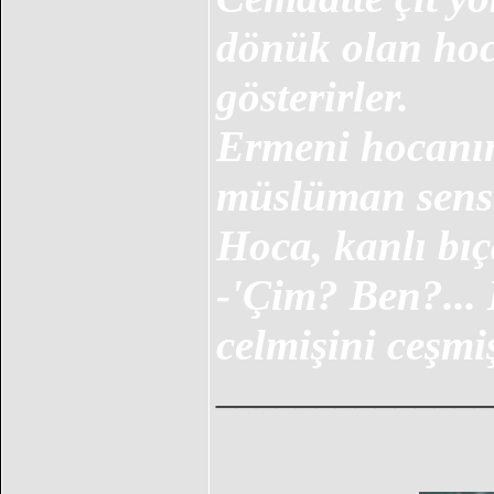
dönük olan hoc
gösterirler.
Ermeni hocanın 
müslüman sensi
Hoca, kanlı bı
-'Çim? Ben?...
celmişini ceşmişi
______________