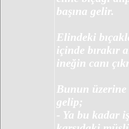
başına gelir.
Elindeki bıçakl
içinde bırakır 
ineğin canı çık
Bunun üzerine 
gelip;
- Ya bu kadar i
karşıdaki müsl