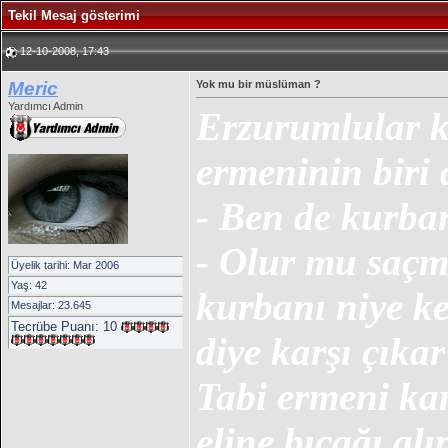
Tekil Mesaj gösterimi
12-10-2008, 17:43
Meric
Yok mu bir müslüman ?
Yardımcı Admin
Erzurumlular k
ermeninin biri
- Ben de kurban
- Olur mu saçm
Üyelik tarihi: Mar 2006
Yaş: 42
kurbanı niye ke
Mesajlar: 23.645
Tecrübe Puanı:
10
diye karşı çıka
Tabi ermeni kara
eline bıçağı alı