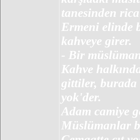
tanesinden rica 
Ermeni elinde b
kahveye girer.
- Bir müslüman
Kahve halkında
gittiler, bura
yok'der.
Adam camiye geli
Müslümanlar bu
Cemaatte çıt y