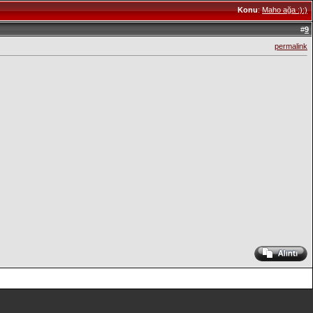
Konu
:
Maho ağa :):)
#
9
permalink