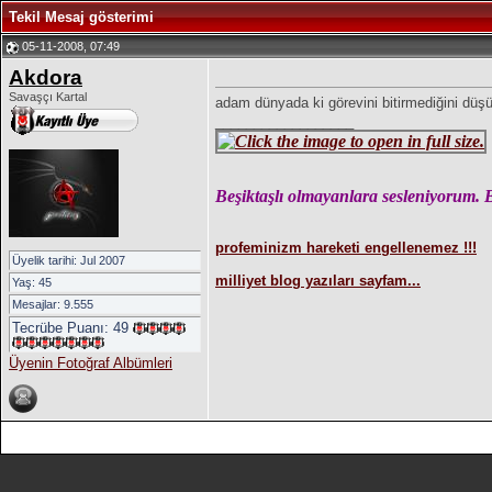
Tekil Mesaj gösterimi
05-11-2008, 07:49
Akdora
Savaşçı Kartal
adam dünyada ki görevini bitirmediğini düş
__________________
Beşiktaşlı olmayanlara sesleniyorum. 
profeminizm hareketi engellenemez !!!
Üyelik tarihi: Jul 2007
milliyet blog yazıları sayfam...
Yaş: 45
Mesajlar: 9.555
Tecrübe Puanı:
49
Üyenin Fotoğraf Albümleri