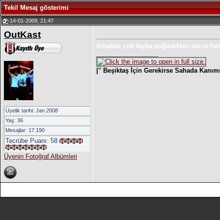
Tekil Mesaj gösterimi
14-01-2009, 21:47
OutKast
örnekler cok fayda sağladıktan sonra h
__________________
|'' Beşiktaş İçin Gerekirse Sahada Kanım
Üyelik tarihi: Jan 2008
Yaş: 36
Mesajlar: 17.190
Tecrübe Puanı:
58
Üyenin Fotoğraf Albümleri