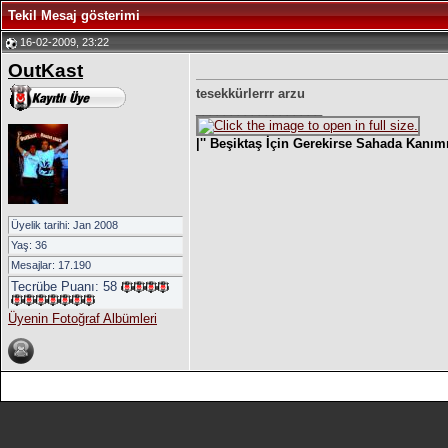
Tekil Mesaj gösterimi
16-02-2009, 23:22
OutKast
tesekkürlerrr arzu
__________________
|'' Beşiktaş İçin Gerekirse Sahada Kanım
Üyelik tarihi: Jan 2008
Yaş: 36
Mesajlar: 17.190
Tecrübe Puanı:
58
Üyenin Fotoğraf Albümleri