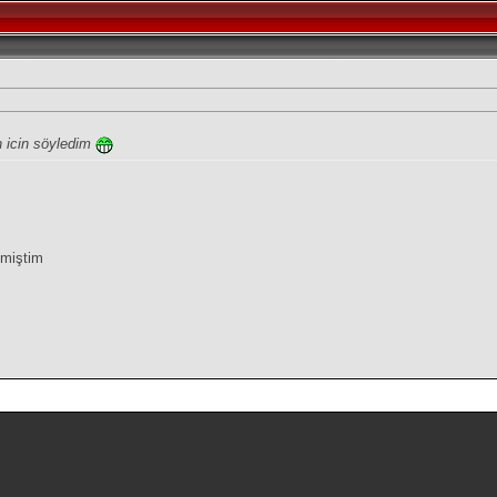
n icin söyledim
dmiştim