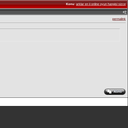
Konu
:
arklar en ii online oyun hangisi sizce
#
7
permalink