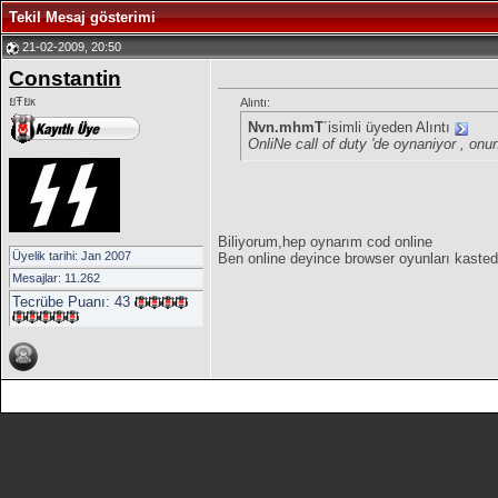
Tekil Mesaj gösterimi
21-02-2009, 20:50
Constantin
ยŦยк
Alıntı:
Nvn.mhmT
´isimli üyeden Alıntı
OnliNe call of duty 'de oynaniyor , onu
Biliyorum,hep oynarım cod online
Üyelik tarihi: Jan 2007
Ben online deyince browser oyunları kaste
Mesajlar: 11.262
Tecrübe Puanı:
43