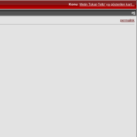
Konu
:
Metin Tokat-Tello' ya gösterilen kart...
#
6
permalink