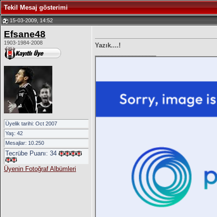
Tekil Mesaj gösterimi
15-03-2009, 14:52
Efsane48
1903-1984-2008
Yazık....!
__________________
Üyelik tarihi: Oct 2007
Yaş: 42
Mesajlar: 10.250
Tecrübe Puanı:
34
Üyenin Fotoğraf Albümleri