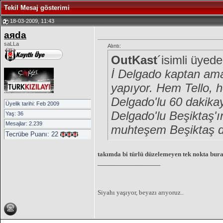
Tekil Mesaj gösterimi
18-03-2009, 11:43
aяda
saLLa
Alıntı:
OutKast
´isimli üyede
İ Delgado kaptan ama
yapıyor. Hem Tello, 
Delgado'lu 60 dakika
Üyelik tarihi: Feb 2009
Delgado'lu Beşiktaş'ı
Yaş: 36
Mesajlar: 2.239
muhteşem Beşiktaş d
Tecrübe Puanı:
22
takımda bi türlü düzelemeyen tek nokta buras
__________________
Siyahı yaşıyor, beyazı arıyoruz..