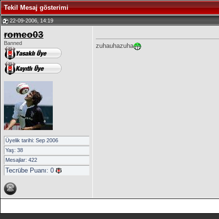
Tekil Mesaj gösterimi
22-09-2006, 14:19
romeo03
Banned
zuhauhazuha
Üyelik tarihi: Sep 2006
Yaş: 38
Mesajlar: 422
Tecrübe Puanı:
0