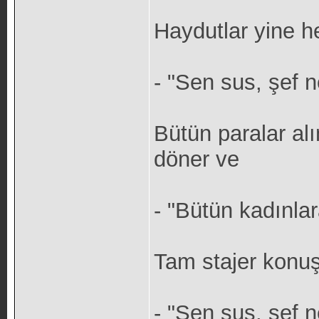
Haydutlar yine h
- "Sen sus, şef n
Bütün paralar alı
döner ve
- "Bütün kadınlar
Tam stajer kon
- "Sen sus, şef n