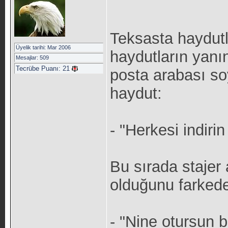
Teksasta haydutlu
Üyelik tarihi: Mar 2006
haydutların yanına
Mesajlar: 509
Tecrübe Puanı:
21
posta arabası so
haydut:
- "Herkesi indiri
Bu sırada stajer
olduğunu farkede
- "Nine otursun b