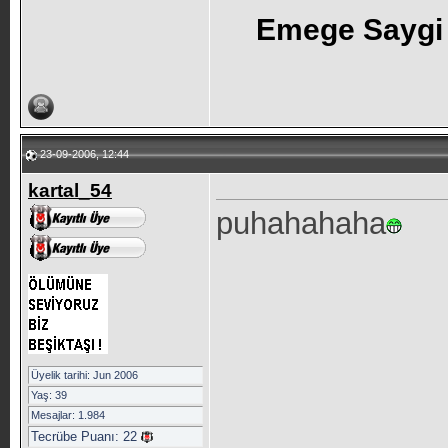
Emege Saygi
23-09-2006, 12:44
kartal_54
puhahahaha
Üyelik tarihi: Jun 2006
Yaş: 39
Mesajlar: 1.984
Tecrübe Puanı:
22