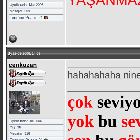
YAŞANMA
Üyelik tarihi: Mar 2006
Mesajlar: 509
Tecrübe Puanı:
21
22-09-2006, 14:09
cenkozan
hahahahaha nin
_____________
çok
seviy
yok
bu
se
Üyelik tarihi: Jul 2006
Yaş: 36
Mesajlar: 316