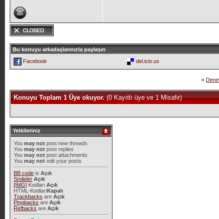
Bu konuyu arkadaşlarınızla paylaşın
Facebook
del.icio.us
«
Deney
Konuyu Toplam 1 Üye okuyor.
(0 Kayıtlı üye ve 1 Misafir)
Yetkileriniz
You
may not
post new threads
You
may not
post replies
You
may not
post attachments
You
may not
edit your posts
BB code
is
Açık
Smileler
Açık
[IMG]
Kodları
Açık
HTML-Kodları
Kapalı
Trackbacks
are
Açık
Pingbacks
are
Açık
Refbacks
are
Açık