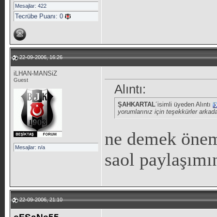
Mesajlar: 422
Tecrübe Puanı:
0
22-09-2006, 16:26
iLHAN-MANSiZ
Guest
Alıntı:
ŞAHKARTAL
´isimli üyeden Alıntı
yorumlarınız için teşekkürler arkad
ne demek öneml
Mesajlar: n/a
saol paylaşımın
22-09-2006, 21:10