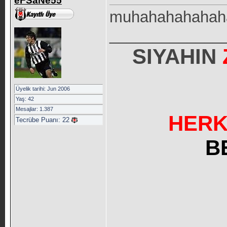
eFSaNe55
muhahahahahaha..
_____________
SIYAHIN
Üyelik tarihi: Jun 2006
Yaş: 42
Mesajlar: 1.387
HERK
Tecrübe Puanı:
22
B