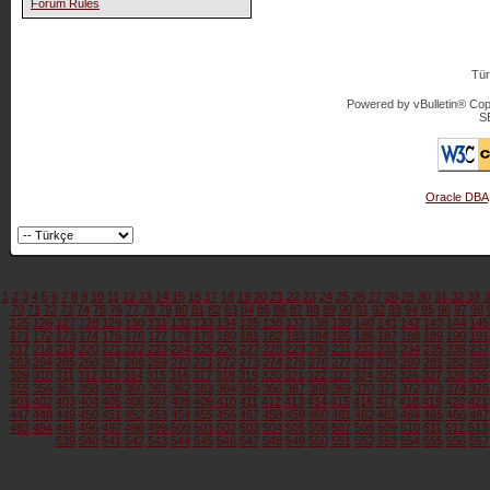
Forum Rules
Tür
Powered by vBulletin® Copy
S
Oracle DBA
1
2
3
4
5
6
7
8
9
10
11
12
13
14
15
16
17
18
19
20
21
22
23
24
25
26
27
28
29
30
31
32
33
3
70
71
72
73
74
75
76
77
78
79
80
81
82
83
84
85
86
87
88
89
90
91
92
93
94
95
96
97
98
125
126
127
128
129
130
131
132
133
134
135
136
137
138
139
140
141
142
143
144
145
171
172
173
174
175
176
177
178
179
180
181
182
183
184
185
186
187
188
189
190
191
217
218
219
220
221
222
223
224
225
226
227
228
229
230
231
232
233
234
235
236
237
263
264
265
266
267
268
269
270
271
272
273
274
275
276
277
278
279
280
281
282
283
309
310
311
312
313
314
315
316
317
318
319
320
321
322
323
324
325
326
327
328
329
355
356
357
358
359
360
361
362
363
364
365
366
367
368
369
370
371
372
373
374
375
401
402
403
404
405
406
407
408
409
410
411
412
413
414
415
416
417
418
419
420
421
447
448
449
450
451
452
453
454
455
456
457
458
459
460
461
462
463
464
465
466
467
493
494
495
496
497
498
499
500
501
502
503
504
505
506
507
508
509
510
511
512
513
539
540
541
542
543
544
545
546
547
548
549
550
551
552
553
554
555
556
557