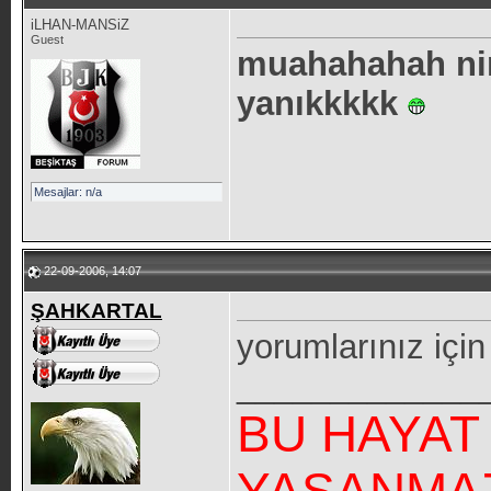
iLHAN-MANSiZ
Guest
muahahahah ni
yanıkkkkk
Mesajlar: n/a
22-09-2006, 14:07
ŞAHKARTAL
yorumlarınız için
_____________
BU HAYAT