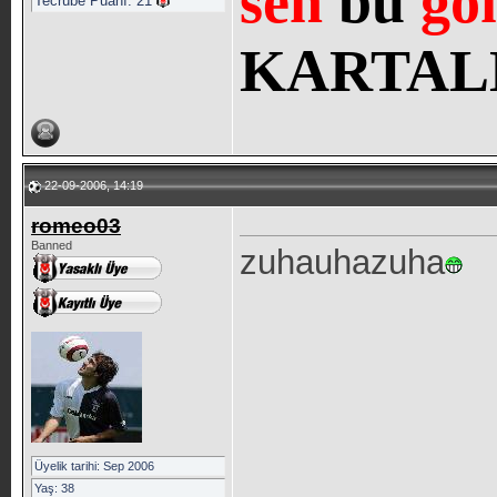
sen
bu
gö
Tecrübe Puanı:
21
KARTAL
22-09-2006, 14:19
romeo03
Banned
zuhauhazuha
Üyelik tarihi: Sep 2006
Yaş: 38