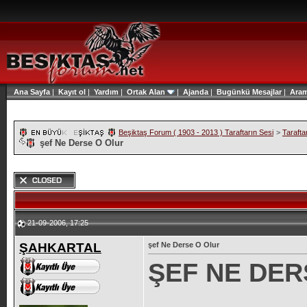
Ana Sayfa
|
Kayıt ol
|
Yardım
|
Ortak Alan
|
Ajanda
|
Bugünkü Mesajlar
|
Ara
Beşiktaş Forum ( 1903 - 2013 ) Taraftarın Sesi
>
Tarafta
şef Ne Derse O Olur
21-09-2006, 17:25
ŞAHKARTAL
şef Ne Derse O Olur
ŞEF NE DER