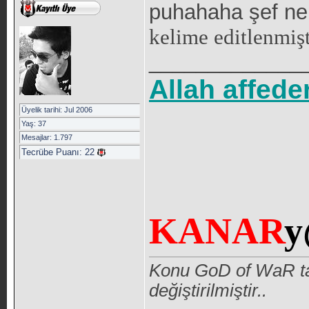
puhahaha şef ne 
kelime editlenmişt
_____________
Allah affede
Üyelik tarihi: Jul 2006
Yaş: 37
Mesajlar: 1.797
Tecrübe Puanı:
22
KANAR
Konu GoD of WaR ta
değiştirilmiştir..