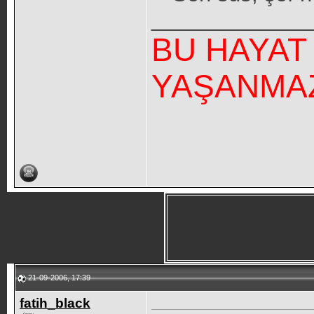
_____________
BU HAYAT
YAŞANMA
21-09-2006, 17:39
fatih_black