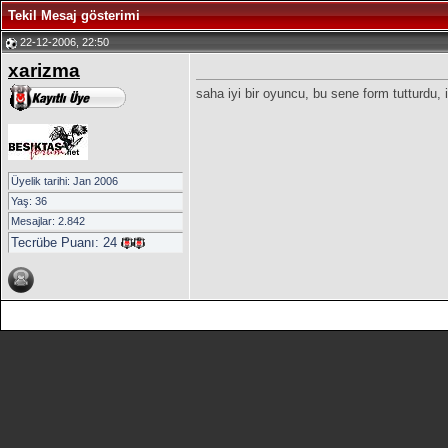
Tekil Mesaj gösterimi
22-12-2006, 22:50
xarizma
saha iyi bir oyuncu, bu sene form tutturdu
Üyelik tarihi: Jan 2006
Yaş: 36
Mesajlar: 2.842
Tecrübe Puanı:
24