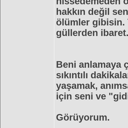
hissedemeden öl
hakkın değil se
ölümler gibisin. 
güllerden ibaret
Beni anlamaya ça
sıkıntılı dakika
yaşamak, anımsa
için seni ve "gid
Görüyorum.