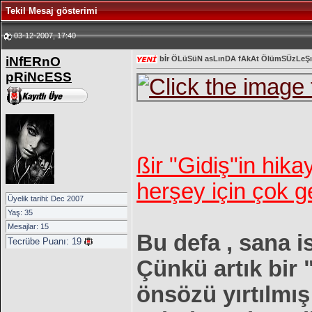
Tekil Mesaj gösterimi
03-12-2007, 17:40
iNfERnO
bİr ÖLüSüN asLınDA fAkAt ÖlümSÜzLeŞ
pRiNcESS
ßir "Gidiş"in hik
herşey için çok g
Üyelik tarihi: Dec 2007
Yaş: 35
Mesajlar: 15
Bu defa , sana 
Tecrübe Puanı:
19
Çünkü artık bir 
önsözü yırtılmış