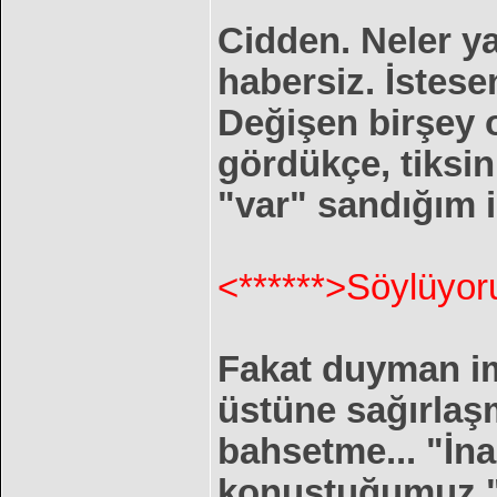
Cidden. Neler ya
habersiz. İstes
Değişen birşey 
gördükçe, tiksin
"var" sandığım 
<******>Söylüyor
Fakat duyman im
üstüne sağırlaş
bahsetme... "İn
konustuğumuz "