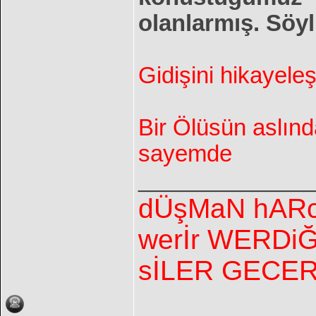
olanlarmış. Söy
Gidişini hikayeleş
Bir Ölüsün aslınd
sayemde
______________
dÜşMaN hARca
werİr WERDiĞ
sİLER GECE