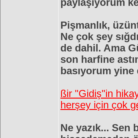
paylaşıyorum ke
Pişmanlık, üzün
Ne çok şey sığd
de dahil. Ama G
son harfine astı
basıyorum yine 
ßir "Gidiş"in hik
herşey için çok g
Ne yazık... Sen 