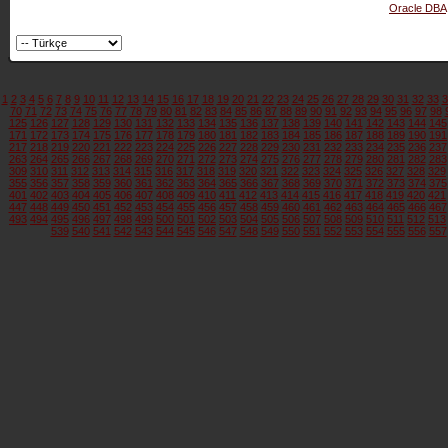
Oracle DBA
1
2
3
4
5
6
7
8
9
10
11
12
13
14
15
16
17
18
19
20
21
22
23
24
25
26
27
28
29
30
31
32
33
3
70
71
72
73
74
75
76
77
78
79
80
81
82
83
84
85
86
87
88
89
90
91
92
93
94
95
96
97
98
125
126
127
128
129
130
131
132
133
134
135
136
137
138
139
140
141
142
143
144
145
171
172
173
174
175
176
177
178
179
180
181
182
183
184
185
186
187
188
189
190
191
217
218
219
220
221
222
223
224
225
226
227
228
229
230
231
232
233
234
235
236
237
263
264
265
266
267
268
269
270
271
272
273
274
275
276
277
278
279
280
281
282
283
309
310
311
312
313
314
315
316
317
318
319
320
321
322
323
324
325
326
327
328
329
355
356
357
358
359
360
361
362
363
364
365
366
367
368
369
370
371
372
373
374
375
401
402
403
404
405
406
407
408
409
410
411
412
413
414
415
416
417
418
419
420
421
447
448
449
450
451
452
453
454
455
456
457
458
459
460
461
462
463
464
465
466
467
493
494
495
496
497
498
499
500
501
502
503
504
505
506
507
508
509
510
511
512
513
539
540
541
542
543
544
545
546
547
548
549
550
551
552
553
554
555
556
557