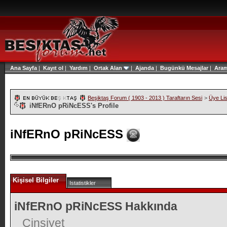
Ana Sayfa
|
Kayıt ol
|
Yardım
|
Ortak Alan
|
Ajanda
|
Bugünkü Mesajlar
|
Ara
Beşiktaş Forum ( 1903 - 2013 ) Taraftarın Sesi
>
Üye Lis
iNfERnO pRiNcESS's Profile
iNfERnO pRiNcESS
Kişisel Bilgiler
Istatistikler
iNfERnO pRiNcESS Hakkında
Cinsiyet