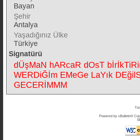
Bayan
Şehir
Antalya
Yaşadığınız Ülke
Türkiye
Signatürü
dÜşMaN hARcaR dOsT bİrİkTiRi
WERDiĞİm EMeGe LaYık DEğilS
GECERİMMM
Tür
Powered by vBulletin® Copy
S