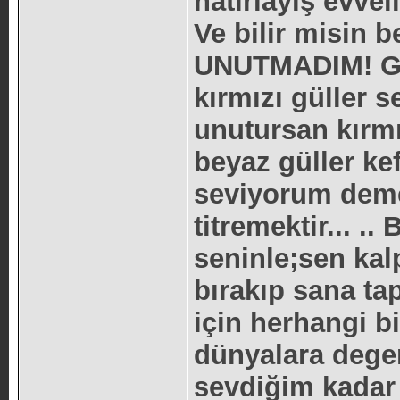
hatırlayış evve
Ve bilir misin 
UNUTMADIM! Gül
kırmızı güller 
unutursan kırmı
beyaz güller ke
seviyorum deme
titremektir... .
seninle;sen kalp
bırakıp sana ta
için herhangi bi
dünyalara deger
sevdiğim kadar