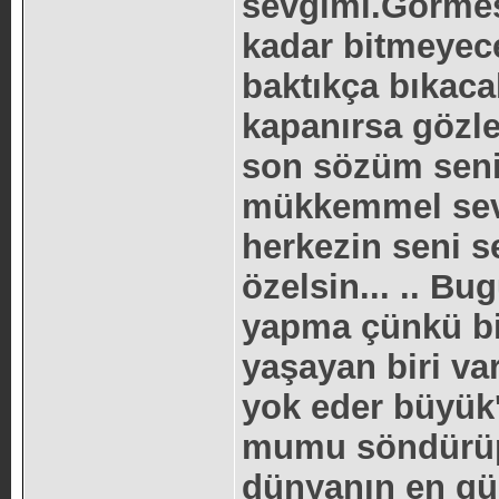
sevgimi.Görme
kadar bitmeyec
baktıkça bıkac
kapanırsa gözl
son sözüm seni
mükkemmel sevg
herkezin seni 
özelsin... .. B
yapma çünkü bir
yaşayan biri var
yok eder büyük'l
mumu söndürüp 
dünyanın en gü