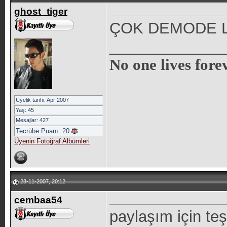
ghost_tiger
ÇOK DEMODE 
_____________
No one lives fore
Üyelik tarihi: Apr 2007
Yaş: 45
Mesajlar: 427
Tecrübe Puanı:
20
Üyenin Fotoğraf Albümleri
28-11-2007, 20:12
cembaa54
paylaşım için te