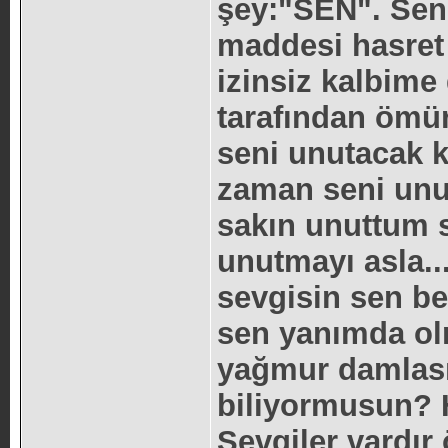
şey:"SEN". Sen
maddesi hasret 
izinsiz kalbime
tarafından ömü
seni unutacak 
zaman seni unut
sakın unuttum 
unutmayı asla.
sevgisin sen be
sen yanımda ol
yağmur damlası
biliyormusun? 
Sevgiler vardır