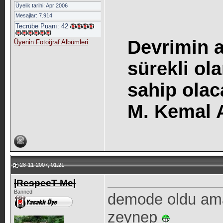
Üyelik tarihi: Apr 2006
Mesajlar: 7.914
Tecrübe Puanı:
42
Devrimin a
Üyenin Fotoğraf Albümleri
sürekli o
sahip olac
M. Kemal
28-11-2007, 01:21
|RespecT Me|
Banned
demode oldu ama
zeynep