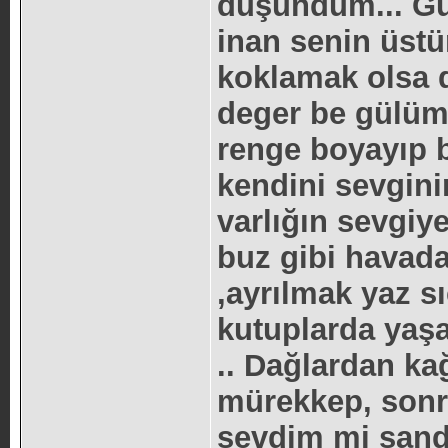
düşündüm... Gü
inan senin üst
koklamak olsa 
deger be gülüm.
renge boyayıp b
kendini sevgini
varlığın sevgiy
buz gibi havada
,ayrılmak yaz s
kutuplarda yaşa
.. Dağlardan ka
mürekkep, sonra
sevdim mi sand