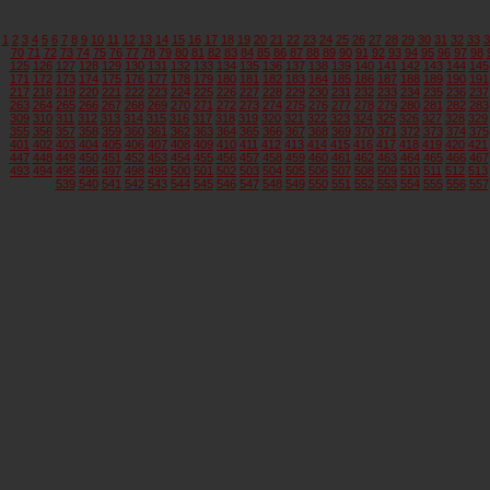
1
2
3
4
5
6
7
8
9
10
11
12
13
14
15
16
17
18
19
20
21
22
23
24
25
26
27
28
29
30
31
32
33
3
70
71
72
73
74
75
76
77
78
79
80
81
82
83
84
85
86
87
88
89
90
91
92
93
94
95
96
97
98
125
126
127
128
129
130
131
132
133
134
135
136
137
138
139
140
141
142
143
144
145
171
172
173
174
175
176
177
178
179
180
181
182
183
184
185
186
187
188
189
190
191
217
218
219
220
221
222
223
224
225
226
227
228
229
230
231
232
233
234
235
236
237
263
264
265
266
267
268
269
270
271
272
273
274
275
276
277
278
279
280
281
282
283
309
310
311
312
313
314
315
316
317
318
319
320
321
322
323
324
325
326
327
328
329
355
356
357
358
359
360
361
362
363
364
365
366
367
368
369
370
371
372
373
374
375
401
402
403
404
405
406
407
408
409
410
411
412
413
414
415
416
417
418
419
420
421
447
448
449
450
451
452
453
454
455
456
457
458
459
460
461
462
463
464
465
466
467
493
494
495
496
497
498
499
500
501
502
503
504
505
506
507
508
509
510
511
512
513
539
540
541
542
543
544
545
546
547
548
549
550
551
552
553
554
555
556
557