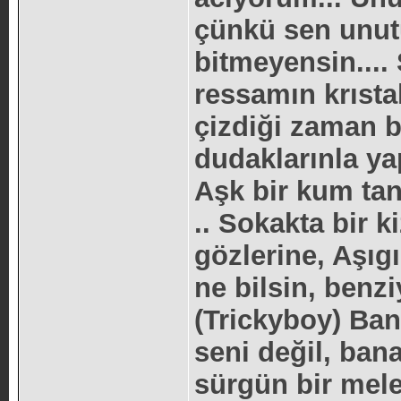
çünkü sen unutu
bitmeyensin....
ressamın krısta
çizdiği zaman 
dudaklarınla yap
Aşk bir kum tan
.. Sokakta bir 
gözlerine, Aşıg
ne bilsin, benzi
(Trickyboy) Ba
seni değil, ban
sürgün bir mele