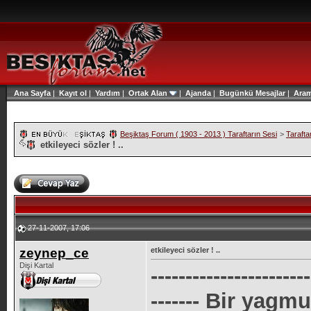
Ana Sayfa
|
Kayıt ol
|
Yardım
|
Ortak Alan
|
Ajanda
|
Bugünkü Mesajlar
|
Ara
Beşiktaş Forum ( 1903 - 2013 ) Taraftarın Sesi
>
Tarafta
etkileyeci sözler ! ..
27-11-2007, 17:06
zeynep_ce
etkileyeci sözler ! ..
Dişi Kartal
-----------------------
------- Bir yag