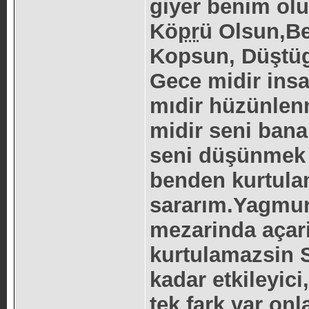
giyer benim olu
Kö
pr
ü Olsun,B
Kopsun, Düştüg
Gece midir ins
mıdir hüzünlen
midir seni ban
seni düşünmek i
benden kurtula
sararım.Yagmur 
mezarinda açar
kurtulamazsin S
kadar etkileyic
tek fark var onl