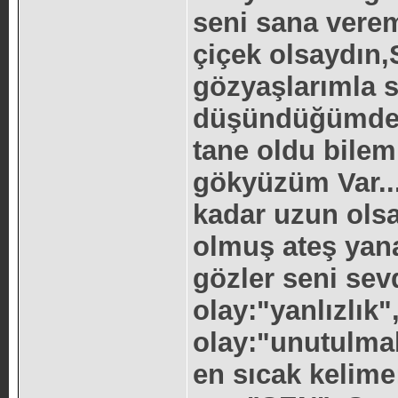
seni sana verem
çiçek olsaydın
gözyaşlarımla s
düşündüğümde k
tane oldu bilem
gökyüzüm Var..
kadar uzun olsa
olmuş ateş yan
gözler seni sev
olay:"yanlızlık
olay:"unutulma
en sıcak kelim