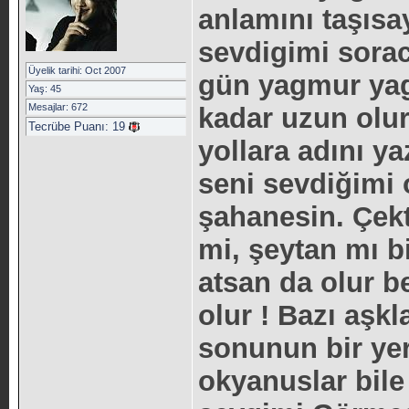
anlamını taşısa
sevdigimi sorac
Üyelik tarihi: Oct 2007
gün yagmur yaga
Yaş: 45
Mesajlar: 672
kadar uzun olu
Tecrübe Puanı:
19
yollara adını y
seni sevdiğimi o
şahanesin. Çek
mi, şeytan mı b
atsan da olur 
olur ! Bazı aşk
sonunun bir yerl
okyanuslar bile