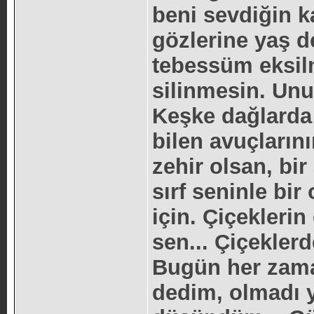
beni sevdiğin k
gözlerine yaş 
tebessüm eksil
silinmesin. Unu
Keşke dağlarda
bilen avuçların
zehir olsan, bi
sırf seninle bi
için. Çiçeklerin
sen... Çiçekler
Bugün her zama
dedim, olmadı y