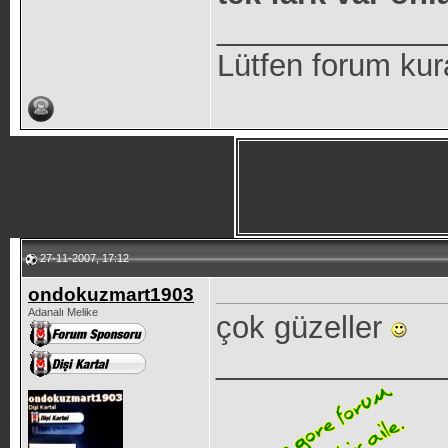
_____________
Lütfen forum kur
27-11-2007, 17:12
ondokuzmart1903
Adanalı Melike
çok güzeller
_____________