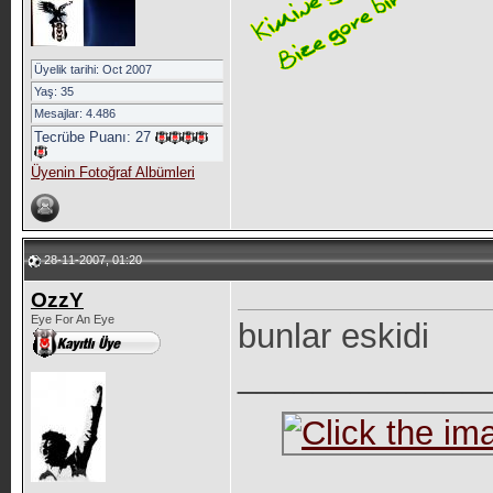
Üyelik tarihi: Oct 2007
Yaş: 35
Mesajlar: 4.486
Tecrübe Puanı:
27
Üyenin Fotoğraf Albümleri
28-11-2007, 01:20
OzzY
Eye For An Eye
bunlar eskidi
_____________