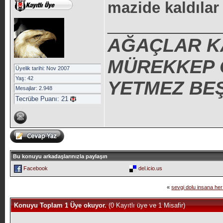
mazide kaldılar 
_____________
AĞAÇLAR K
MÜREKKEP O
Üyelik tarihi: Nov 2007
Yaş: 42
YETMEZ BEŞ
Mesajlar: 2.948
Tecrübe Puanı:
21
Bu konuyu arkadaşlarınızla paylaşın
Facebook
del.icio.us
«
sevgi dolu insana he
Konuyu Toplam 1 Üye okuyor.
(0 Kayıtlı üye ve 1 Misafir)