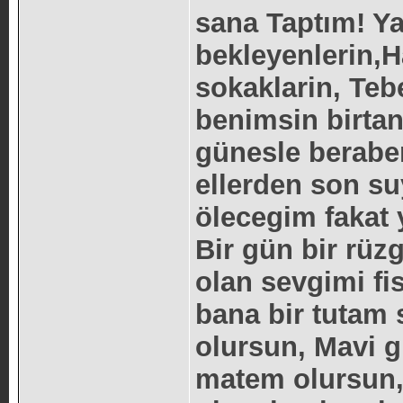
sana Taptım! Ya
bekleyenlerin,H
sokaklarin, Teb
benimsin birtan
günesle berabe
ellerden son s
ölecegim fakat
Bir gün bir rüz
olan sevgimi fi
bana bir tutam s
olursun, Mavi g
matem olursun, 