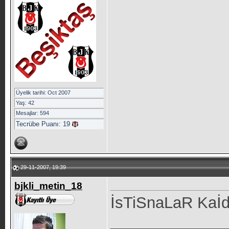
Üyelik tarihi: Oct 2007
Yaş: 42
Mesajlar: 594
Tecrübe Puanı:
19
29-11-2007, 19:39
bjkli_metin_18
İsTiSnaLaR Kaİ
_____________