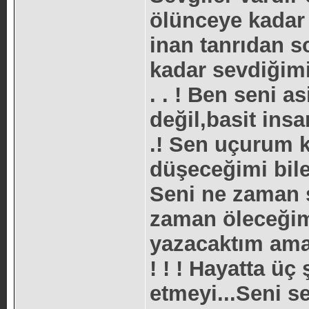
ölünceye kadar
inan tanrıdan s
kadar sevdiğim
. . ! Ben seni a
değil,basit insa
.! Sen uçurum k
düşeceğimi bile
Seni ne zaman
zaman öleceğim
yazacaktım am
! ! ! Hayatta üç
etmeyi...Seni s