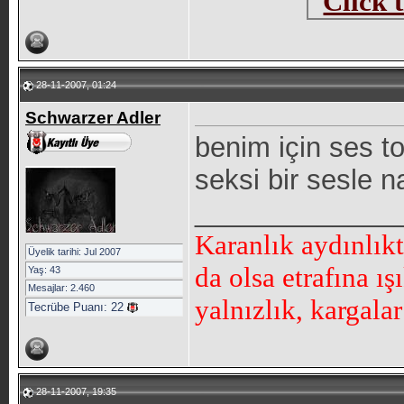
28-11-2007, 01:24
Schwarzer Adler
benim için ses t
seksi bir sesle n
_____________
Karanlık aydınlık
Üyelik tarihi: Jul 2007
da olsa etrafına ı
Yaş: 43
Mesajlar: 2.460
yalnızlık, kargala
Tecrübe Puanı:
22
28-11-2007, 19:35