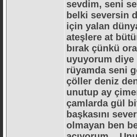
sevdim, seni se
belki seversin 
için yalan dünya
ateşlere at büt
bırak çünkü or
uyuyorum diye b
rüyamda seni g
çöller deniz de
unutup ay çime
çamlarda gül bi
başkasını sever
olmayan ben be
acıyorum... Un