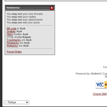
Yetkileriniz
You
may not
post new threads
You
may not
post replies
You
may not
post attachments
You
may not
edit your posts
BB code
is
Açık
Smileler
Açık
[IMG]
Kodları
Açık
HTML-Kodları
Kapalı
Trackbacks
are
Açık
Pingbacks
are
Açık
Refbacks
are
Açık
Forum Rules
Tür
Powered by vBulletin® Copy
S
Oracle DBA