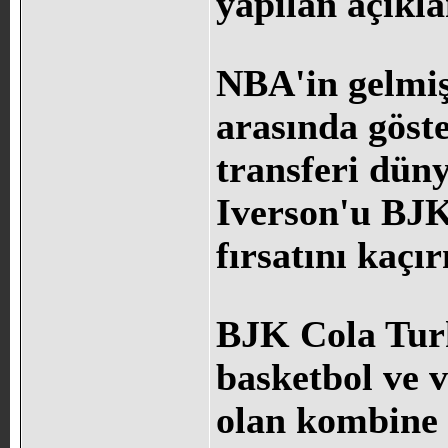
yapılan açıkla
NBA'in gelmiş
arasında göste
transferi dün
Iverson'u BJK
fırsatını kaçı
BJK Cola Tur
basketbol ve 
olan kombine k