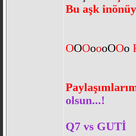
Bu aşk inönüye
O
O
O
o
o
oO
O
o
Paylaşımları
olsun...!
Q7 vs GUTİ