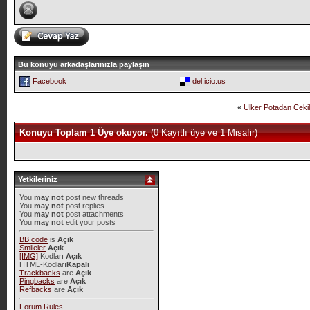
Bu konuyu arkadaşlarınızla paylaşın
Facebook
del.icio.us
«
Ulker Potadan Cekil
Konuyu Toplam 1 Üye okuyor.
(0 Kayıtlı üye ve 1 Misafir)
Yetkileriniz
You
may not
post new threads
You
may not
post replies
You
may not
post attachments
You
may not
edit your posts
BB code
is
Açık
Smileler
Açık
[IMG]
Kodları
Açık
HTML-Kodları
Kapalı
Trackbacks
are
Açık
Pingbacks
are
Açık
Refbacks
are
Açık
Forum Rules