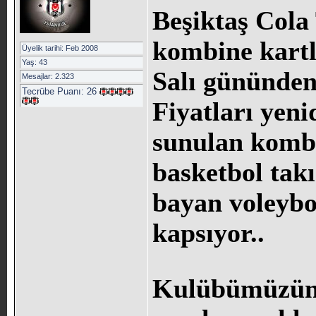
Beşiktaş Cola
kombine kartl
Üyelik tarihi: Feb 2008
Yaş: 43
Salı gününden
Mesajlar: 2.323
Tecrübe Puanı:
26
Fiyatları yeni
sunulan kombi
basketbol takı
bayan voleybo
kapsıyor..
Kulübümüzün r