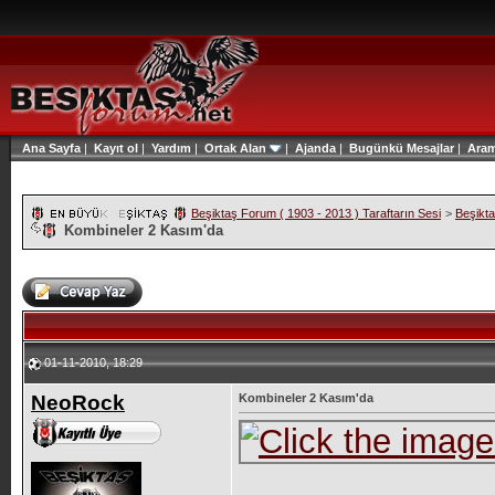
Ana Sayfa
|
Kayıt ol
|
Yardım
|
Ortak Alan
|
Ajanda
|
Bugünkü Mesajlar
|
Ara
Beşiktaş Forum ( 1903 - 2013 ) Taraftarın Sesi
>
Beşikt
Kombineler 2 Kasım'da
01-11-2010, 18:29
NeoRock
Kombineler 2 Kasım'da