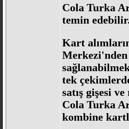
Cola Turka Are
temin edebilir
Kart alımların
Merkezi'nden
sağlanabilmekt
tek çekimlerd
satış gişesi 
Cola Turka Are
kombine kartla