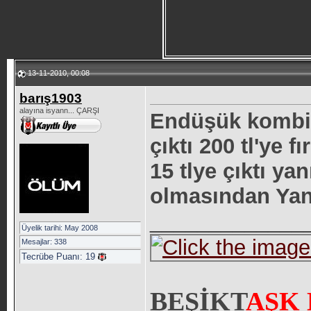
13-11-2010, 00:08
barış1903
alayına isyann... ÇARŞI
Endüşük kombine
çıktı 200 tl'ye f
15 tlye çıktı ya
olmasından Ya
_____________
Üyelik tarihi: May 2008
Mesajlar: 338
Tecrübe Puanı:
19
BEŞİKT
AŞK K