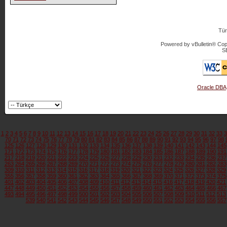
Tür
Powered by vBulletin® Copy
S
Oracle DBA
1
2
3
4
5
6
7
8
9
10
11
12
13
14
15
16
17
18
19
20
21
22
23
24
25
26
27
28
29
30
31
32
33
3
70
71
72
73
74
75
76
77
78
79
80
81
82
83
84
85
86
87
88
89
90
91
92
93
94
95
96
97
98
125
126
127
128
129
130
131
132
133
134
135
136
137
138
139
140
141
142
143
144
145
171
172
173
174
175
176
177
178
179
180
181
182
183
184
185
186
187
188
189
190
191
217
218
219
220
221
222
223
224
225
226
227
228
229
230
231
232
233
234
235
236
237
263
264
265
266
267
268
269
270
271
272
273
274
275
276
277
278
279
280
281
282
283
309
310
311
312
313
314
315
316
317
318
319
320
321
322
323
324
325
326
327
328
329
355
356
357
358
359
360
361
362
363
364
365
366
367
368
369
370
371
372
373
374
375
401
402
403
404
405
406
407
408
409
410
411
412
413
414
415
416
417
418
419
420
421
447
448
449
450
451
452
453
454
455
456
457
458
459
460
461
462
463
464
465
466
467
493
494
495
496
497
498
499
500
501
502
503
504
505
506
507
508
509
510
511
512
513
539
540
541
542
543
544
545
546
547
548
549
550
551
552
553
554
555
556
557