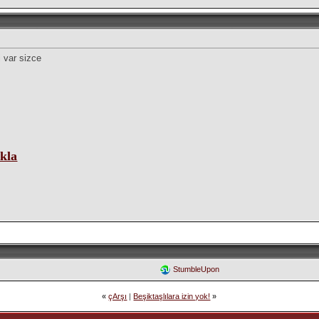
 var sizce
ikla
StumbleUpon
«
çArşı
|
Beşiktaşlılara izin yok!
»