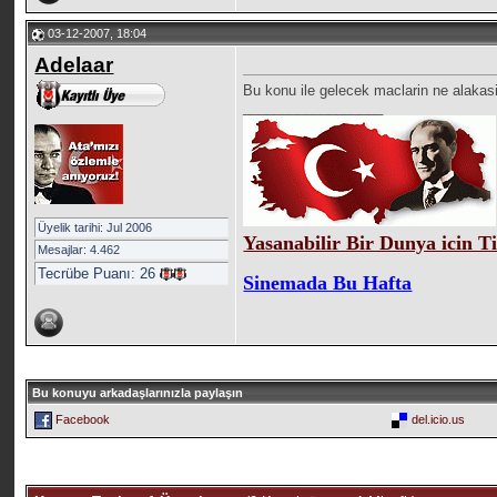
03-12-2007, 18:04
Adelaar
Bu konu ile gelecek maclarin ne alakasi
__________________
Üyelik tarihi: Jul 2006
Yasanabilir Bir Dunya icin T
Mesajlar: 4.462
Tecrübe Puanı:
26
Sinemada Bu Hafta
Bu konuyu arkadaşlarınızla paylaşın
Facebook
del.icio.us