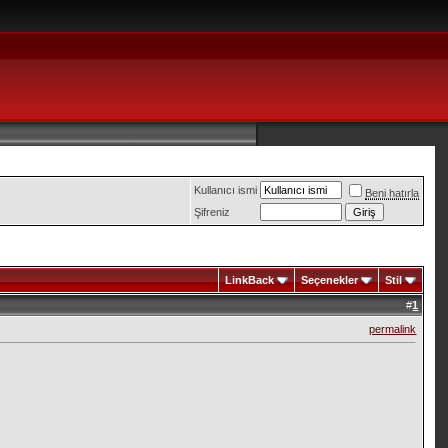
Kullanıcı ismi
Beni hatırla
Şifreniz
LinkBack
Seçenekler
Stil
#
1
permalink