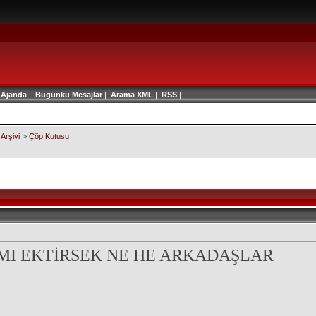
|
Ajanda
|
Bugünkü Mesajlar
|
Arama
XML
|
RSS
|
Arşivi
>
Çöp Kutusu
 MI EKTİRSEK NE HE ARKADAŞLAR