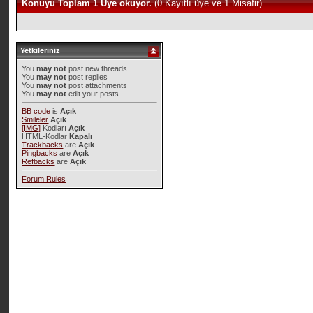
Konuyu Toplam 1 Üye okuyor.
(0 Kayıtlı üye ve 1 Misafir)
Yetkileriniz
You
may not
post new threads
You
may not
post replies
You
may not
post attachments
You
may not
edit your posts
BB code
is
Açık
Smileler
Açık
[IMG]
Kodları
Açık
HTML-Kodları
Kapalı
Trackbacks
are
Açık
Pingbacks
are
Açık
Refbacks
are
Açık
Forum Rules