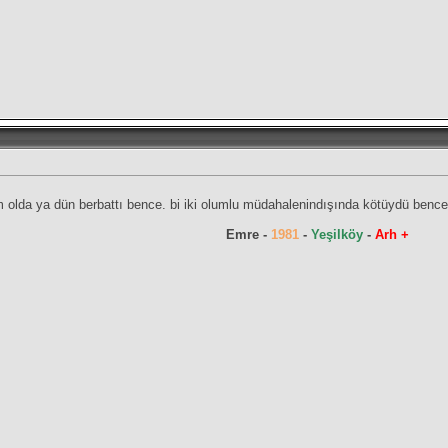
da ya dün berbattı bence. bi iki olumlu müdahalenindışında kötüydü bence 
Emre -
1981
-
Yeşilköy
-
Arh +