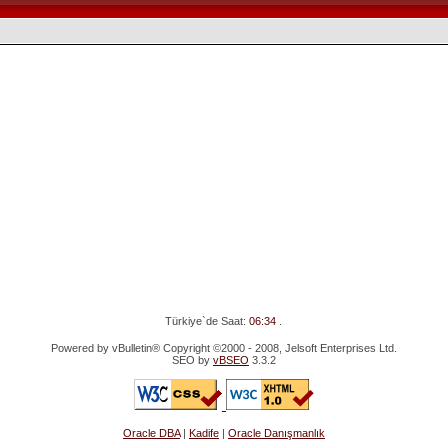
Türkiye`de Saat:
06:34
.
Powered by vBulletin® Copyright ©2000 - 2008, Jelsoft Enterprises Ltd.
SEO by
vBSEO
3.3.2
Oracle DBA
|
Kadife
|
Oracle Danışmanlık