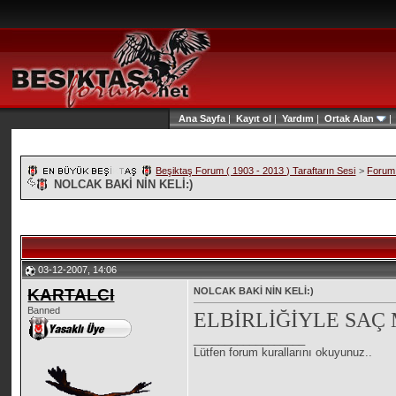
Ana Sayfa
|
Kayıt ol
|
Yardım
|
Ortak Alan
Beşiktaş Forum ( 1903 - 2013 ) Taraftarın Sesi
>
Forum 
NOLCAK BAKİ NİN KELİ:)
03-12-2007, 14:06
KARTALCI
NOLCAK BAKİ NİN KELİ:)
Banned
ELBİRLİĞİYLE SAÇ
__________________
Lütfen forum kurallarını okuyunuz..