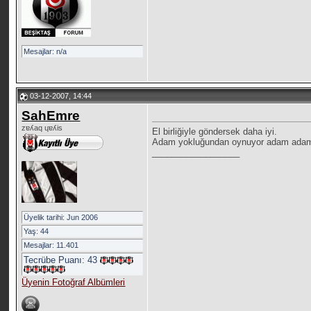
Mesajlar: n/a
03-12-2007, 14:44
SahEmre
zɐʎaq ɥɐʎis
El birliğiyle göndersek daha iyi.
Adam yokluğundan oynuyor adam adam ol
__________________
Üyelik tarihi: Jun 2006
Yaş: 44
Mesajlar: 11.401
Tecrübe Puanı:
43
Üyenin Fotoğraf Albümleri