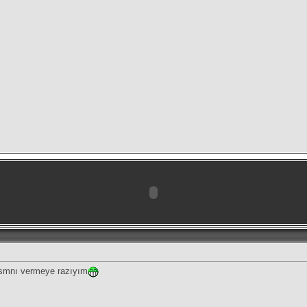
ısmnı vermeye razıyım