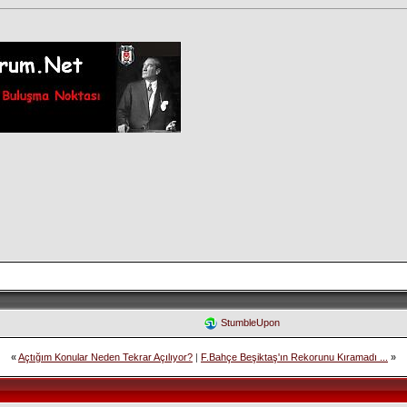
StumbleUpon
«
Açtığım Konular Neden Tekrar Açılıyor?
|
F.Bahçe Beşiktaş'ın Rekorunu Kıramadı ...
»