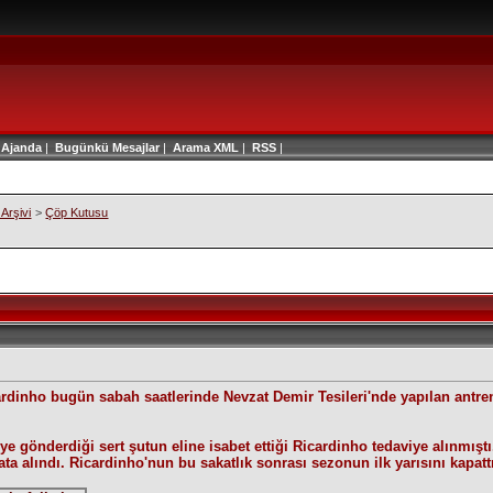
|
Ajanda
|
Bugünkü Mesajlar
|
Arama
XML
|
RSS
|
Arşivi
>
Çöp Kutusu
cardinho bugün sabah saatlerinde Nevzat Demir Tesileri'nde yapılan antr
eye gönderdiği sert şutun eline isabet ettiği Ricardinho tedaviye alınmış
yata alındı. Ricardinho'nun bu sakatlık sonrası sezonun ilk yarısını kapatt