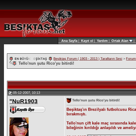
Ana Sayfa
|
Kayıt ol
|
Yardım
|
Ortak Alan
Beşiktaş Forum ( 1903 - 2013 ) Taraftarın Sesi
>
Forum 
Tello'nun şutu Rico'yu bitirdi!
05-12-2007, 10:13
"NuR1903
Tello'nun şutu Rico'yu bitirdi!
Beşiktaş'ın Brezilyalı futbolcusu Ri
bırakmıştı.
Tello'nun çift kale maç sırasında kal
bileğinin kırıldığı anlaşıldı ve ameli