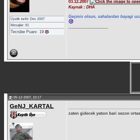
03.12.2007
Kaynak : DHA
Geçmis olsun, sahalardan bayagi uz
Üyelik tarihi: Dec 2007
Mesajlar: 81
__________________
Tecrübe Puanı:
19
05-12-2007, 10:17
GeNJ_KARTAL
zaten gidecek yatsın bari sezon orta