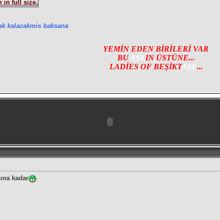
ak kalacakmis baksana
YEMİN EDEN BİRİLERİ VAR
BU
AŞK
IN ÜSTÜNE...
LADİES OF BEŞİKT
AŞK
...
sına kadar