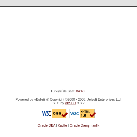
Türkiye`de Saat:
04:48
.
Powered by vBulletin® Copyright ©2000 - 2008, Jelsoft Enterprises Ltd.
SEO by
vBSEO
3.3.2
Oracle DBA
|
Kadife
|
Oracle Danışmanlık