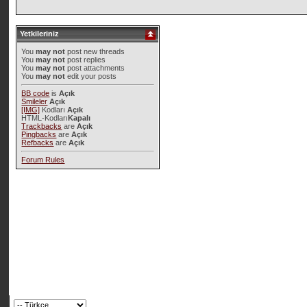
Yetkileriniz
You
may not
post new threads
You
may not
post replies
You
may not
post attachments
You
may not
edit your posts
BB code
is
Açık
Smileler
Açık
[IMG]
Kodları
Açık
HTML-Kodları
Kapalı
Trackbacks
are
Açık
Pingbacks
are
Açık
Refbacks
are
Açık
Forum Rules