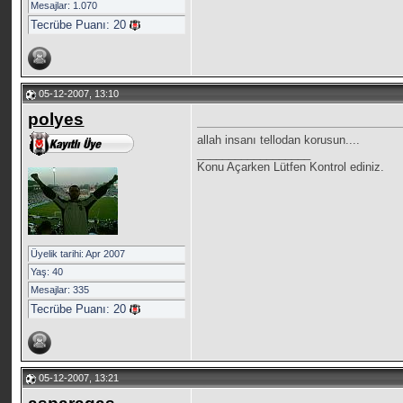
Mesajlar: 1.070
Tecrübe Puanı:
20
05-12-2007, 13:10
polyes
allah insanı tellodan korusun....
__________________
Konu Açarken Lütfen Kontrol ediniz.
Üyelik tarihi: Apr 2007
Yaş: 40
Mesajlar: 335
Tecrübe Puanı:
20
05-12-2007, 13:21