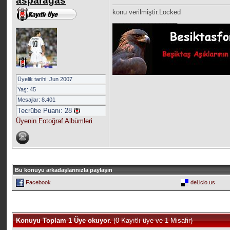
asparagas
konu verilmiştir.Locked
__________________
Üyelik tarihi: Jun 2007
Yaş: 45
Mesajlar: 8.401
Tecrübe Puanı:
28
Üyenin Fotoğraf Albümleri
Bu konuyu arkadaşlarınızla paylaşın
Facebook
del.icio.us
Konuyu Toplam 1 Üye okuyor.
(0 Kayıtlı üye ve 1 Misafir)