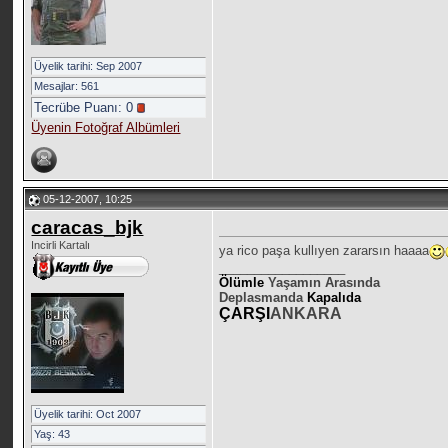
Üyelik tarihi: Sep 2007
Mesajlar: 561
Tecrübe Puanı:
0
Üyenin Fotoğraf Albümleri
05-12-2007, 10:25
caracas_bjk
Incirli Kartalı
ya rico paşa kullıyen zararsın haaaa
__________________
Ölümle
Yaşamın Arasında
Deplasmanda
Kapalıda
ÇARŞI
ANKARA
Üyelik tarihi: Oct 2007
Yaş: 43