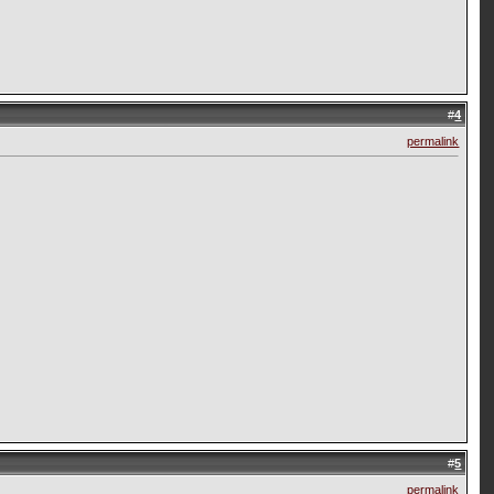
#
4
permalink
#
5
permalink