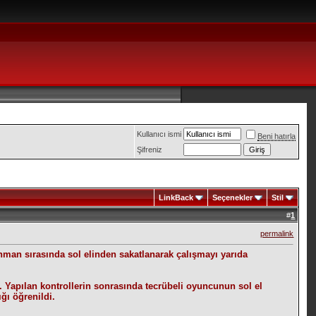
Kullanıcı ismi
Beni hatırla
Şifreniz
LinkBack
Seçenekler
Stil
#
1
permalink
enman sırasında sol elinden sakatlanarak çalışmayı yarıda
tı. Yapılan kontrollerin sonrasında tecrübeli oyuncunun sol el
ığı öğrenildi.