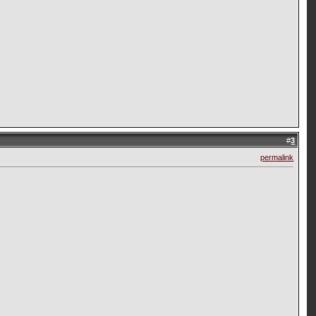
#
3
permalink