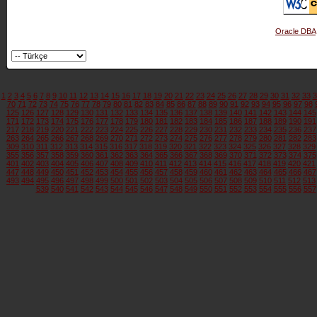
Oracle DBA
1
2
3
4
5
6
7
8
9
10
11
12
13
14
15
16
17
18
19
20
21
22
23
24
25
26
27
28
29
30
31
32
33
3
70
71
72
73
74
75
76
77
78
79
80
81
82
83
84
85
86
87
88
89
90
91
92
93
94
95
96
97
98
125
126
127
128
129
130
131
132
133
134
135
136
137
138
139
140
141
142
143
144
145
171
172
173
174
175
176
177
178
179
180
181
182
183
184
185
186
187
188
189
190
191
217
218
219
220
221
222
223
224
225
226
227
228
229
230
231
232
233
234
235
236
237
263
264
265
266
267
268
269
270
271
272
273
274
275
276
277
278
279
280
281
282
283
309
310
311
312
313
314
315
316
317
318
319
320
321
322
323
324
325
326
327
328
329
355
356
357
358
359
360
361
362
363
364
365
366
367
368
369
370
371
372
373
374
375
401
402
403
404
405
406
407
408
409
410
411
412
413
414
415
416
417
418
419
420
421
447
448
449
450
451
452
453
454
455
456
457
458
459
460
461
462
463
464
465
466
467
493
494
495
496
497
498
499
500
501
502
503
504
505
506
507
508
509
510
511
512
513
539
540
541
542
543
544
545
546
547
548
549
550
551
552
553
554
555
556
557