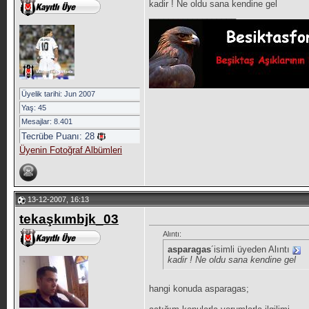
kadir ! Ne oldu sana kendine gel
__________________
Üyelik tarihi: Jun 2007
Yaş: 45
Mesajlar: 8.401
Tecrübe Puanı:
28
Üyenin Fotoğraf Albümleri
13-12-2007, 16:13
tekaşkımbjk_03
Alıntı:
asparagas
´isimli üyeden Alıntı
kadir ! Ne oldu sana kendine gel
hangi konuda asparagas;