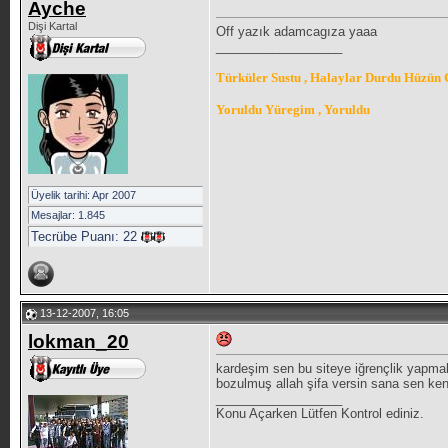
Ayche
Dişi Kartal
Off yazık adamcagıza yaaa
__________________
Türküler Sustu , Halaylar Durdu Hüzün 
Yoruldu Yüregim , Yoruldu
Üyelik tarihi: Apr 2007
Mesajlar: 1.845
Tecrübe Puanı:
22
13-12-2007, 16:05
lokman_20
kardeşim sen bu siteye iğrençlik yapmak
bozulmuş allah şifa versin sana sen ken
__________________
Konu Açarken Lütfen Kontrol ediniz.