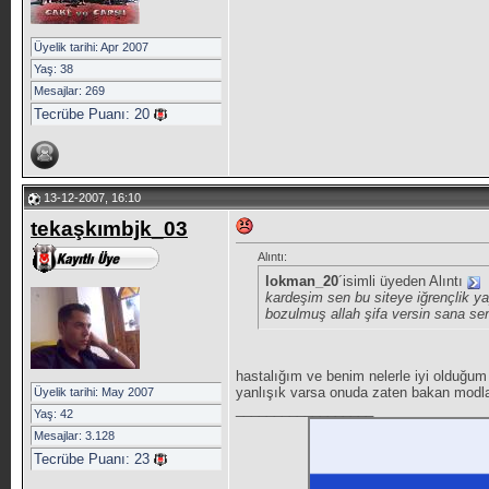
Üyelik tarihi: Apr 2007
Yaş: 38
Mesajlar: 269
Tecrübe Puanı:
20
13-12-2007, 16:10
tekaşkımbjk_03
Alıntı:
lokman_20
´isimli üyeden Alıntı
kardeşim sen bu siteye iğrençlik ya
bozulmuş allah şifa versin sana sen
hastalığım ve benim nelerle iyi olduğum
yanlışık varsa onuda zaten bakan modlar
Üyelik tarihi: May 2007
__________________
Yaş: 42
Mesajlar: 3.128
Tecrübe Puanı:
23