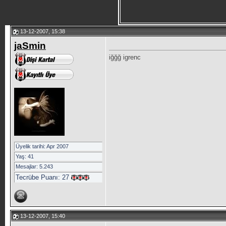
13-12-2007, 15:38
jaSmin
iğğğ igrenc
Üyelik tarihi: Apr 2007
Yaş: 41
Mesajlar: 5.243
Tecrübe Puanı:
27
13-12-2007, 15:40