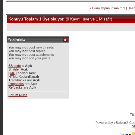
«
Bunu Yapan İnsan mı? ( Jas
Konuyu Toplam 1 Üye okuyor.
(0 Kayıtlı üye ve 1 Misafir)
Yetkileriniz
You
may not
post new threads
You
may not
post replies
You
may not
post attachments
You
may not
edit your posts
BB code
is
Açık
Smileler
Açık
[IMG]
Kodları
Açık
HTML-Kodları
Kapalı
Trackbacks
are
Açık
Pingbacks
are
Açık
Refbacks
are
Açık
Forum Rules
Tür
Powered by vBulletin® Copy
S