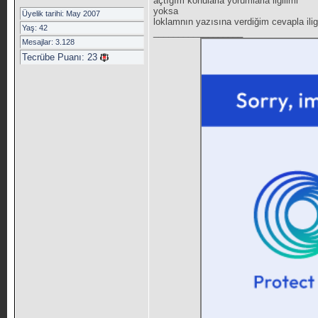
açtığım konularla yorumlarla ilgilimi
yoksa
Üyelik tarihi: May 2007
loklamnın yazısına verdiğim cevapla ilig
Yaş: 42
__________________
Mesajlar: 3.128
Tecrübe Puanı:
23