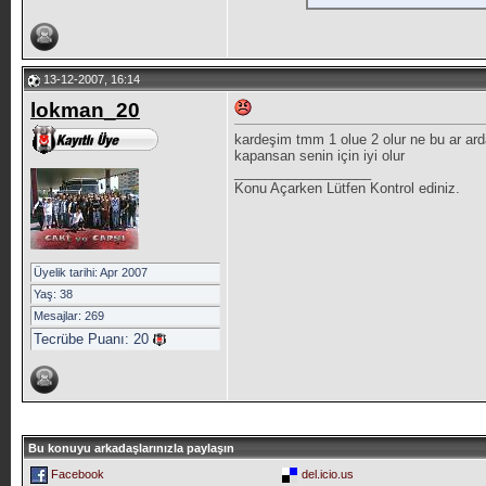
13-12-2007, 16:14
lokman_20
kardeşim tmm 1 olue 2 olur ne bu ar arda 
kapansan senin için iyi olur
__________________
Konu Açarken Lütfen Kontrol ediniz.
Üyelik tarihi: Apr 2007
Yaş: 38
Mesajlar: 269
Tecrübe Puanı:
20
Bu konuyu arkadaşlarınızla paylaşın
Facebook
del.icio.us