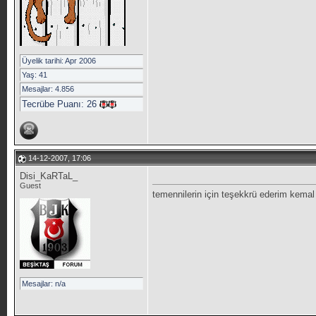
Üyelik tarihi: Apr 2006
Yaş: 41
Mesajlar: 4.856
Tecrübe Puanı:
26
14-12-2007, 17:06
Disi_KaRTaL_
Guest
temennilerin için teşekkrü ederim kem
Mesajlar: n/a