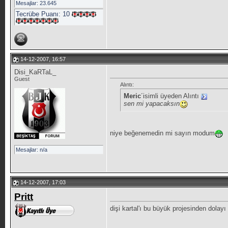
Mesajlar: 23.645
Tecrübe Puanı:
10
14-12-2007, 16:57
Disi_KaRTaL_
Guest
Alıntı:
Meric
´isimli üyeden Alıntı
sen mi yapacaksın
niye beğenemedin mi sayın modum
Mesajlar: n/a
14-12-2007, 17:03
Pritt
dişi kartal'ı bu büyük projesinden dolayı 