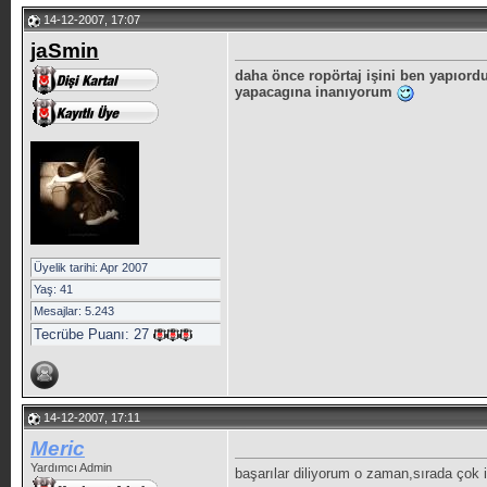
14-12-2007, 17:07
jaSmin
daha önce ropörtaj işini ben yapıord
yapacagına inanıyorum
Üyelik tarihi: Apr 2007
Yaş: 41
Mesajlar: 5.243
Tecrübe Puanı:
27
14-12-2007, 17:11
Meric
Yardımcı Admin
başarılar diliyorum o zaman,sırada çok 