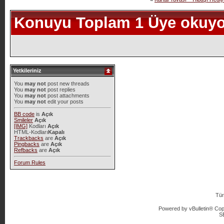
Konuyu Toplam 1 Üye okuyo
Yetkileriniz
You
may not
post new threads
You
may not
post replies
You
may not
post attachments
You
may not
edit your posts
BB code
is
Açık
Smileler
Açık
[IMG]
Kodları
Açık
HTML-Kodları
Kapalı
Trackbacks
are
Açık
Pingbacks
are
Açık
Refbacks
are
Açık
Forum Rules
Tür
Powered by vBulletin® Copy
S