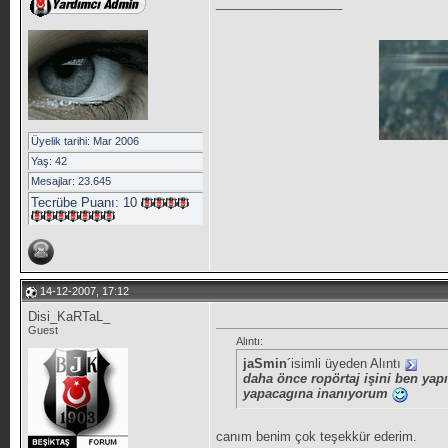
__________________
Üyelik tarihi: Mar 2006
Yaş: 42
Mesajlar: 23.645
Tecrübe Puanı:
10
14-12-2007, 17:12
Disi_KaRTaL_
Guest
Alıntı:
jaSmin
´isimli üyeden Alıntı
daha önce ropörtaj işini ben yap
yapacagına inanıyorum
canım benim çok teşekkür ederim.