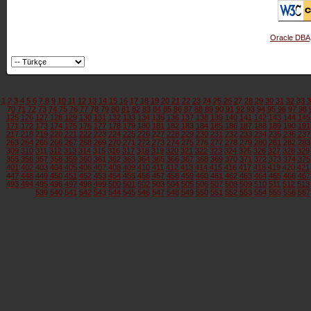
Oracle DBA
1
2
3
4
5
6
7
8
9
10
11
12
13
14
15
16
17
18
19
20
21
22
23
24
25
26
27
28
29
30
31
32
33
3
70
71
72
73
74
75
76
77
78
79
80
81
82
83
84
85
86
87
88
89
90
91
92
93
94
95
96
97
98
125
126
127
128
129
130
131
132
133
134
135
136
137
138
139
140
141
142
143
144
145
171
172
173
174
175
176
177
178
179
180
181
182
183
184
185
186
187
188
189
190
191
217
218
219
220
221
222
223
224
225
226
227
228
229
230
231
232
233
234
235
236
237
263
264
265
266
267
268
269
270
271
272
273
274
275
276
277
278
279
280
281
282
283
309
310
311
312
313
314
315
316
317
318
319
320
321
322
323
324
325
326
327
328
329
355
356
357
358
359
360
361
362
363
364
365
366
367
368
369
370
371
372
373
374
375
401
402
403
404
405
406
407
408
409
410
411
412
413
414
415
416
417
418
419
420
421
447
448
449
450
451
452
453
454
455
456
457
458
459
460
461
462
463
464
465
466
467
493
494
495
496
497
498
499
500
501
502
503
504
505
506
507
508
509
510
511
512
513
539
540
541
542
543
544
545
546
547
548
549
550
551
552
553
554
555
556
557