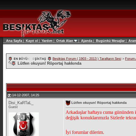
Ana Sayfa
|
Kayıt ol
|
Yardım
|
Ortak Alan
|
Ajanda
|
Bugünkü Mesajlar
|
Ara
Beşiktaş Forum ( 1903 - 2013 ) Taraftarın Sesi
>
Forum A
Lütfen okuyun! Röportaj hakkında
14-12-2007, 14:25
Disi_KaRTaL_
Lütfen okuyun! Röportaj hakkında
Guest
Arkadaşlar haftaya cuma gününden i
değişik konuklarımızla Sizlerle tekrar
İyi forumlar dilerim.