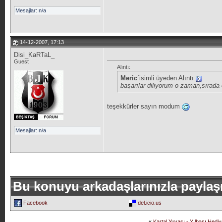
Mesajlar: n/a
14-12-2007, 17:13
Disi_KaRTaL_
Guest
Alıntı:
Meric
´isimli üyeden Alıntı
başarılar diliyorum o zaman,sırada 
teşekkürler sayın modum
Mesajlar: n/a
Bu konuyu arkadaşlarınızla paylaş
Facebook
del.icio.us
«
Kartal Yuvası - Yılbaşı Hediy