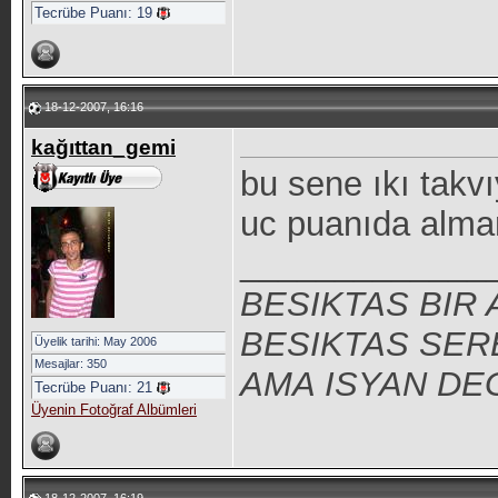
Tecrübe Puanı:
19
18-12-2007, 16:16
kağıttan_gemi
bu sene ıkı takv
uc puanıda alma
_____________
BESIKTAS BIR
BESIKTAS SE
Üyelik tarihi: May 2006
Mesajlar: 350
AMA ISYAN DE
Tecrübe Puanı:
21
Üyenin Fotoğraf Albümleri