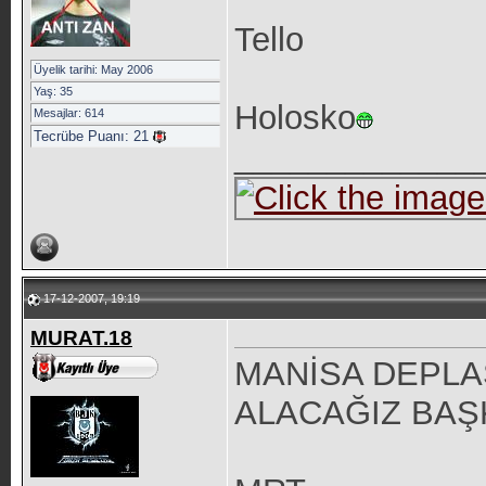
Tello
Üyelik tarihi: May 2006
Yaş: 35
Holosko
Mesajlar: 614
Tecrübe Puanı:
21
_____________
17-12-2007, 19:19
MURAT.18
MANİSA DEPLA
ALACAĞIZ BAŞ