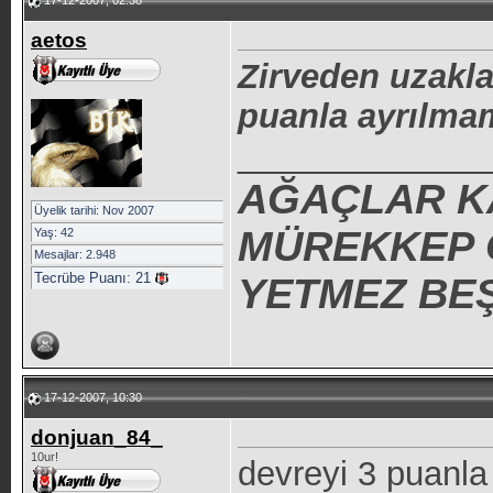
17-12-2007, 02:38
aetos
Zirveden uzakl
puanla ayrılmam
_____________
AĞAÇLAR K
Üyelik tarihi: Nov 2007
MÜREKKEP O
Yaş: 42
Mesajlar: 2.948
Tecrübe Puanı:
21
YETMEZ BEŞ
17-12-2007, 10:30
donjuan_84_
10ur!
devreyi 3 puanla