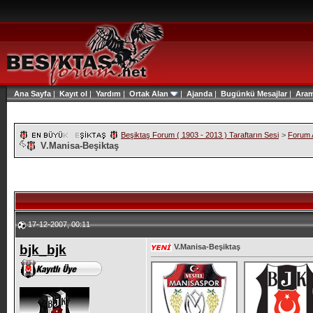
Ana Sayfa
|
Kayıt ol
|
Yardım
|
Ortak Alan
|
Ajanda
|
Bugünkü Mesajlar
|
Ara
Beşiktaş Forum ( 1903 - 2013 ) Taraftarın Sesi
>
Forum A
V.Manisa-Beşiktaş
17-12-2007, 00:11
bjk_bjk
V.Manisa-Beşiktaş