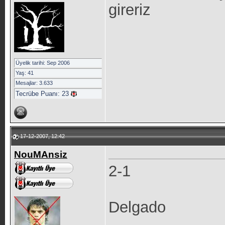
gireriz
Üyelik tarihi: Sep 2006
Yaş: 41
Mesajlar: 3.633
Tecrübe Puanı:
23
17-12-2007, 12:42
NouMAnsiz
2-1
Delgado