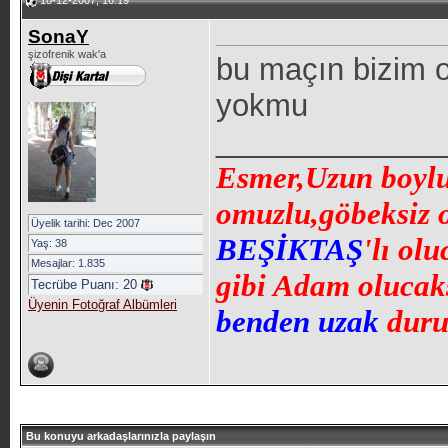
18-12-2007, 16:19
SonaY
şizofrenik wak'a
bu maçın bizim 
yokmu
_____________
Esmer,Uzun boylu,
omuzlu,göbeksiz 
Üyelik tarihi: Dec 2007
BEŞİKTAŞ
'lı ol
Yaş: 38
Mesajlar: 1.835
gibi Adam olucaks
Tecrübe Puanı:
20
Üyenin Fotoğraf Albümleri
benden uzak
duru
Bu konuyu arkadaşlarınızla paylaşın