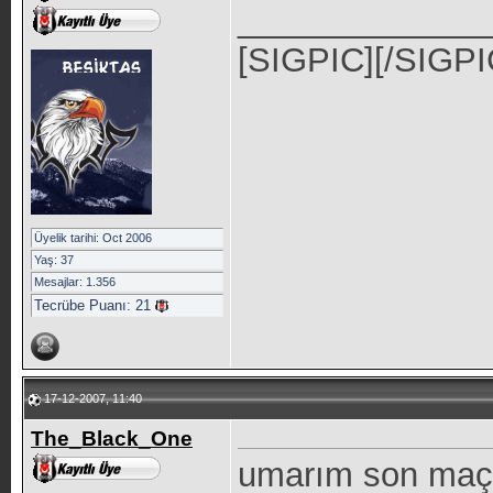
_____________
[SIGPIC][/SIGPI
Üyelik tarihi: Oct 2006
Yaş: 37
Mesajlar: 1.356
Tecrübe Puanı:
21
17-12-2007, 11:40
The_Black_One
umarım son maçı