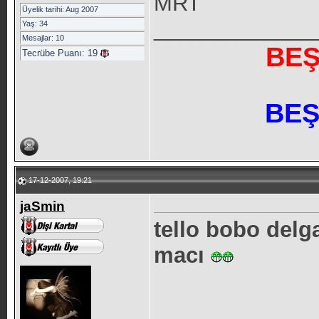
MRT
Üyelik tarihi: Aug 2007
_____________
Yaş: 34
Mesajlar: 10
BEŞ
Tecrübe Puanı:
19
BEŞ
17-12-2007, 19:21
jaSmin
tello bobo delg
macı