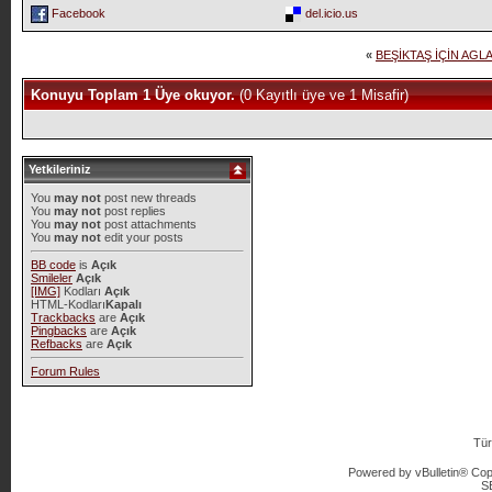
Facebook
del.icio.us
«
BEŞİKTAŞ İÇİN AGL
Konuyu Toplam 1 Üye okuyor.
(0 Kayıtlı üye ve 1 Misafir)
Yetkileriniz
You
may not
post new threads
You
may not
post replies
You
may not
post attachments
You
may not
edit your posts
BB code
is
Açık
Smileler
Açık
[IMG]
Kodları
Açık
HTML-Kodları
Kapalı
Trackbacks
are
Açık
Pingbacks
are
Açık
Refbacks
are
Açık
Forum Rules
Tür
Powered by vBulletin® Copy
S