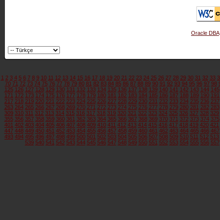
Oracle DBA
1
2
3
4
5
6
7
8
9
10
11
12
13
14
15
16
17
18
19
20
21
22
23
24
25
26
27
28
29
30
31
32
33
3
70
71
72
73
74
75
76
77
78
79
80
81
82
83
84
85
86
87
88
89
90
91
92
93
94
95
96
97
98
125
126
127
128
129
130
131
132
133
134
135
136
137
138
139
140
141
142
143
144
145
171
172
173
174
175
176
177
178
179
180
181
182
183
184
185
186
187
188
189
190
191
217
218
219
220
221
222
223
224
225
226
227
228
229
230
231
232
233
234
235
236
237
263
264
265
266
267
268
269
270
271
272
273
274
275
276
277
278
279
280
281
282
283
309
310
311
312
313
314
315
316
317
318
319
320
321
322
323
324
325
326
327
328
329
355
356
357
358
359
360
361
362
363
364
365
366
367
368
369
370
371
372
373
374
375
401
402
403
404
405
406
407
408
409
410
411
412
413
414
415
416
417
418
419
420
421
447
448
449
450
451
452
453
454
455
456
457
458
459
460
461
462
463
464
465
466
467
493
494
495
496
497
498
499
500
501
502
503
504
505
506
507
508
509
510
511
512
513
539
540
541
542
543
544
545
546
547
548
549
550
551
552
553
554
555
556
557