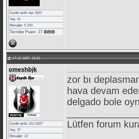
Üyelik tarihi: Apr 2007
Yaş: 41
Mesajlar: 5.243
Tecrübe Puanı:
27
17-12-2007, 19:31
omeshbjk
zor bı deplasman
hava devam eder.
delgado bole oyn
_____________
Lütfen forum kur
Üyelik tarihi: Oct 2007
Yaş: 37
Mesajlar: 13