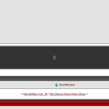
StumbleUpon
«
iyiki doğdun ysm_26
|
Kim Olursa Olsun Ruhu Olsun
»