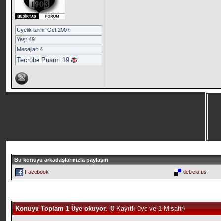
Üyelik tarihi: Oct 2007
Yaş: 49
Mesajlar: 4
Tecrübe Puanı:
19
Bu konuyu arkadaşlarınızla paylaşın
Facebook
del.icio.us
Konuyu Toplam 1 Üye okuyor.
(0 Kayıtlı üye ve 1 Misafir)