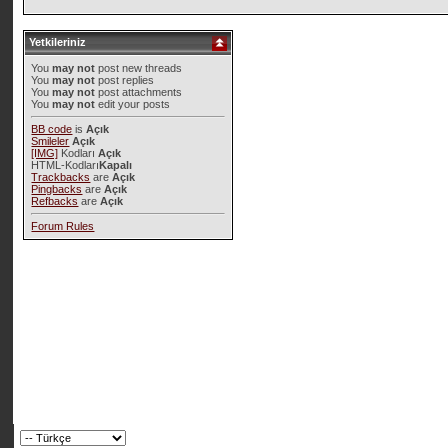
Yetkileriniz
You
may not
post new threads
You
may not
post replies
You
may not
post attachments
You
may not
edit your posts
BB code
is
Açık
Smileler
Açık
[IMG]
Kodları
Açık
HTML-Kodları
Kapalı
Trackbacks
are
Açık
Pingbacks
are
Açık
Refbacks
are
Açık
Forum Rules