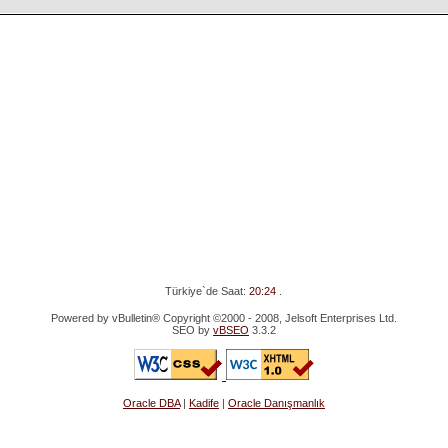
Türkiye`de Saat:
20:24
.
Powered by vBulletin® Copyright ©2000 - 2008, Jelsoft Enterprises Ltd.
SEO by
vBSEO
3.3.2
Oracle DBA
|
Kadife
|
Oracle Danışmanlık