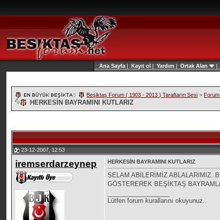
Ana Sayfa
|
Kayıt ol
|
Yardım
|
Ortak Alan
Beşiktaş Forum ( 1903 - 2013 ) Taraftarın Sesi
>
Forum 
HERKESİN BAYRAMINI KUTLARIZ
23-12-2007, 12:53
iremserdarzeynep
HERKESİN BAYRAMINI KUTLARIZ
SELAM ABİLERİMİZ ABLALARIMIZ..
GÖSTEREREK BEŞİKTAŞ BAYRAMLA
__________________
Lütfen forum kurallarını okuyunuz..