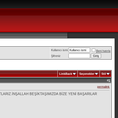
Kullanıcı ismi
Beni hatırla
Şifreniz
LinkBack
Seçenekler
Stil
#
1
permalink
TLARIZ.İNŞALLAH BEŞİKTAŞIMIZDA BİZE YENİ BAŞARILAR