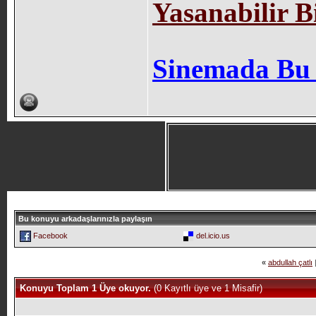
Yasanabilir B
Sinemada Bu
Bu konuyu arkadaşlarınızla paylaşın
Facebook
del.icio.us
«
abdullah çatlı
Konuyu Toplam 1 Üye okuyor.
(0 Kayıtlı üye ve 1 Misafir)