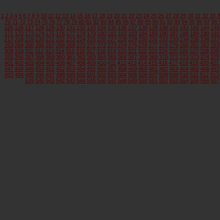
1
2
3
4
5
6
7
8
9
10
11
12
13
14
15
16
17
18
19
20
21
22
23
24
25
26
27
28
29
30
31
32
33
3
70
71
72
73
74
75
76
77
78
79
80
81
82
83
84
85
86
87
88
89
90
91
92
93
94
95
96
97
98
125
126
127
128
129
130
131
132
133
134
135
136
137
138
139
140
141
142
143
144
145
171
172
173
174
175
176
177
178
179
180
181
182
183
184
185
186
187
188
189
190
191
217
218
219
220
221
222
223
224
225
226
227
228
229
230
231
232
233
234
235
236
237
263
264
265
266
267
268
269
270
271
272
273
274
275
276
277
278
279
280
281
282
283
309
310
311
312
313
314
315
316
317
318
319
320
321
322
323
324
325
326
327
328
329
355
356
357
358
359
360
361
362
363
364
365
366
367
368
369
370
371
372
373
374
375
401
402
403
404
405
406
407
408
409
410
411
412
413
414
415
416
417
418
419
420
421
447
448
449
450
451
452
453
454
455
456
457
458
459
460
461
462
463
464
465
466
467
493
494
495
496
497
498
499
500
501
502
503
504
505
506
507
508
509
510
511
512
513
539
540
541
542
543
544
545
546
547
548
549
550
551
552
553
554
555
556
557