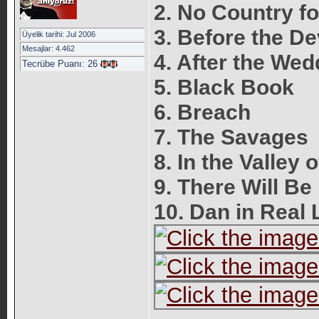
2. No Country f
3. Before the D
Üyelik tarihi: Jul 2006
Mesajlar: 4.462
4. After the Wed
Tecrübe Puanı:
26
5. Black Book
6. Breach
7. The Savages
8. In the Valley 
9. There Will Be
10. Dan in Real 