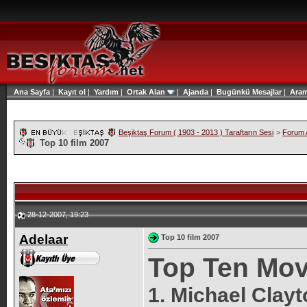
Ana Sayfa
|
Kayıt ol
|
Yardım
|
Ortak Alan
|
Ajanda
|
Bugünkü Mesajlar
|
Ara
Beşiktaş Forum ( 1903 - 2013 ) Taraftarın Sesi
>
Forum A
Top 10 film 2007
28-12-2007, 19:23
Adelaar
Top 10 film 2007
Top Ten Mov
1. Michael Clayt