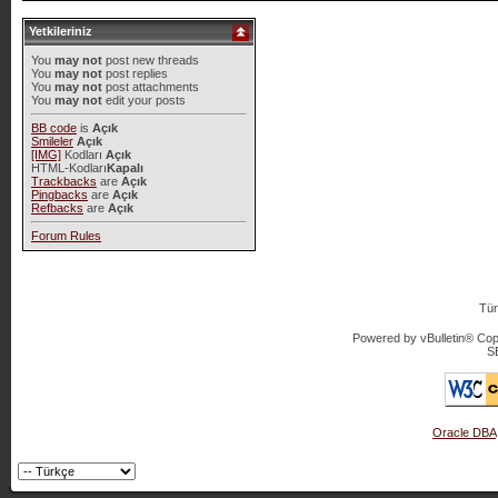
Yetkileriniz
You
may not
post new threads
You
may not
post replies
You
may not
post attachments
You
may not
edit your posts
BB code
is
Açık
Smileler
Açık
[IMG]
Kodları
Açık
HTML-Kodları
Kapalı
Trackbacks
are
Açık
Pingbacks
are
Açık
Refbacks
are
Açık
Forum Rules
Tür
Powered by vBulletin® Copy
S
Oracle DBA