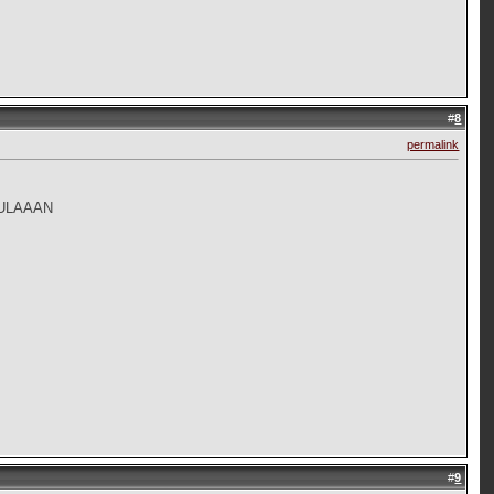
#
8
permalink
 ULAAAN
#
9