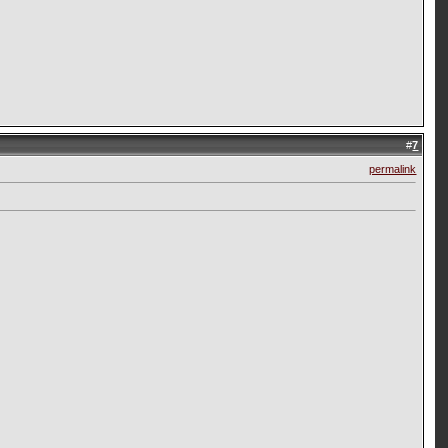
#
7
permalink