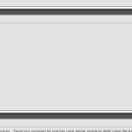
.
yorum...Seyircisiz oynanan bir maçtan zevk almak mümkün değil zaten.Ne kadar