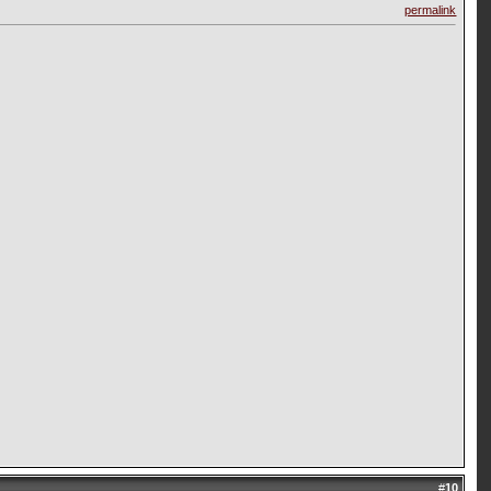
permalink
#
10