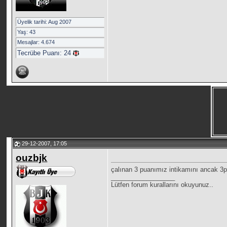
Üyelik tarihi: Aug 2007
Yaş: 43
Mesajlar: 4.674
Tecrübe Puanı:
24
29-12-2007, 17:05
ouzbjk
çalınan 3 puanımız intikamını ancak 3pua
__________________
Lütfen forum kurallarını okuyunuz..