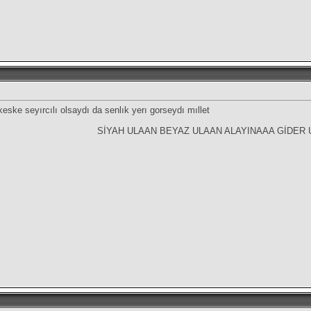
ske seyırcılı olsaydı da senlık yerı gorseydı mıllet
SİYAH ULAAN BEYAZ ULAAN ALAYINAAA GİDER