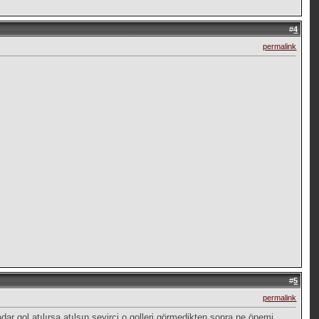
#
4
permalink
#
5
permalink
 gol atılırsa atılsın seyirci o golleri görmedikten sonra ne önemi