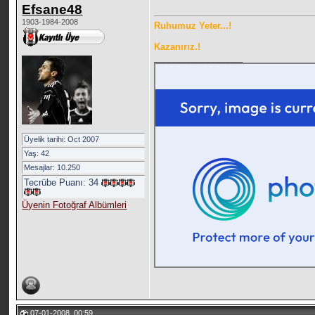
Efsane48
1903-1984-2008
Ruhumuz Yeter...!
Kazanırız.!
__________________
Üyelik tarihi: Oct 2007
Yaş: 42
Mesajlar: 10.250
Tecrübe Puanı:
34
Üyenin Fotoğraf Albümleri
07-01-2008, 00:59