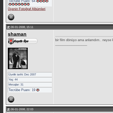
Tecrübe Puanı:
64
Üyenin Fotoğraf Albümleri
06-01-2008, 15:11
shaman
bir film dönüyo ama anlamdım.. neyse ke
__________________
Üyelik tarihi: Dec 2007
Yaş: 44
Mesajlar: 31
Tecrübe Puanı:
19
06-01-2008, 22:03