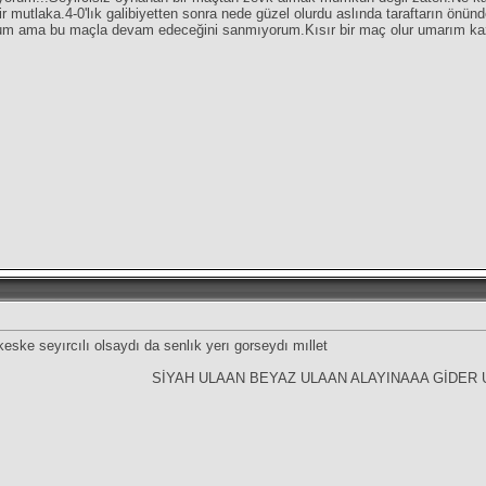
tir mutlaka.4-0'lık galibiyetten sonra nede güzel olurdu aslında taraftarın 
yordum ama bu maçla devam edeceğini sanmıyorum.Kısır bir maç olur umarım kaz
ske seyırcılı olsaydı da senlık yerı gorseydı mıllet
SİYAH ULAAN BEYAZ ULAAN ALAYINAAA GİDER