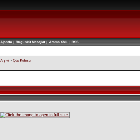
|
Ajanda
|
Bugünkü Mesajlar
|
Arama
XML
|
RSS
|
Arşivi
>
Çöp Kutusu