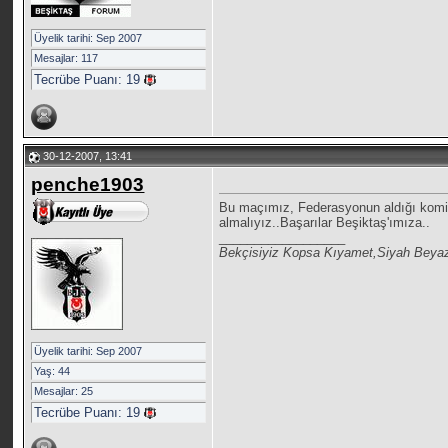
Üyelik tarihi: Sep 2007
Mesajlar: 117
Tecrübe Puanı:
19
30-12-2007, 13:41
penche1903
Bu maçımız, Federasyonun aldığı komik
almalıyız..Başarılar Beşiktaş'ımıza..
__________________
Bekçisiyiz Kopsa Kıyamet,Siyah Beya
Üyelik tarihi: Sep 2007
Yaş: 44
Mesajlar: 25
Tecrübe Puanı:
19