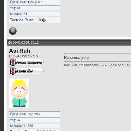
Üyelik tarihi: Dec 2007
Yaş: 44
Mesajlar: 31
Tecrübe Puanı:
19
06-01-2008, 15:11
Asi Ruh
ÇUKUROVA KARTALI
Ruhumuz yeter
Konu Asi Ruh tarafından (09-01-2008 Saat
16:
Üyelik tarihi: Jan 2008
Yaş: 37
Mesajlar: 11.535