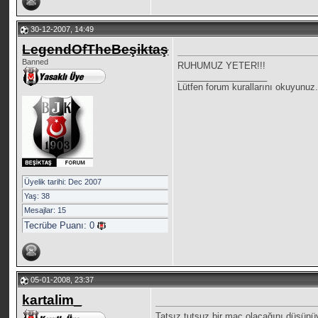
30-12-2007, 14:49
LegendOfTheBeşiktaş
Banned
RUHUMUZ YETER!!!
__________________
Lütfen forum kurallarını okuyunuz.
Üyelik tarihi: Dec 2007
Yaş: 38
Mesajlar: 15
Tecrübe Puanı:
0
05-01-2008, 23:37
kartalim_
Tatsız tutsuz bir maç olacağını düşünü