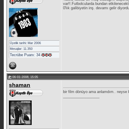
var!!.Futbolcularda bundan etkilenecek
0'lık galibiyetin inş. devamı gelir di
Üyelik tarihi: Mar 2006
Mesajlar: 11.350
Tecrübe Puanı:
34
06-01-2008, 15:05
shaman
bir film dönüyo ama anlamdım.. neyse ke
__________________