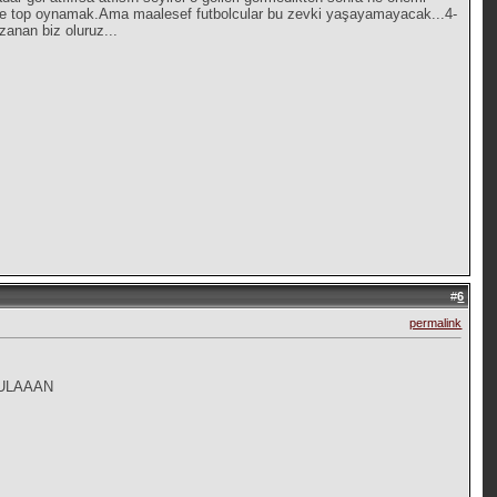
önünde top oynamak.Ama maalesef futbolcular bu zevki yaşayamayacak...4-
anan biz oluruz...
#
6
permalink
 ULAAAN