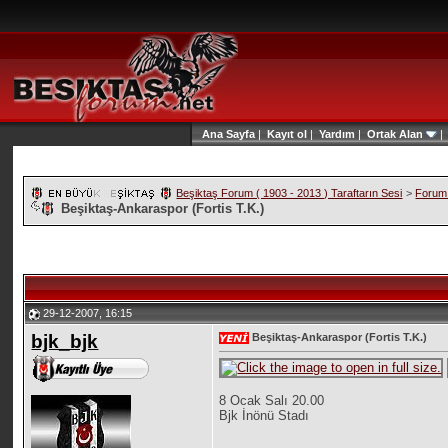
Ana Sayfa
|
Kayıt ol
|
Yardım
|
Ortak Alan
Beşiktaş Forum ( 1903 - 2013 ) Taraftarın Sesi
>
Forum 
Beşiktaş-Ankaraspor (Fortis T.K.)
29-12-2007, 16:15
bjk_bjk
Beşiktaş-Ankaraspor (Fortis T.K.)
8 Ocak Salı 20.00
Bjk İnönü Stadı