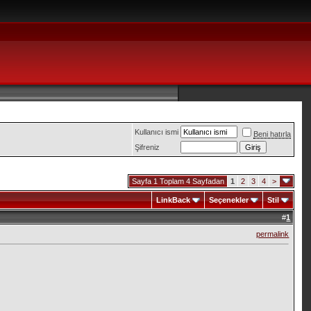
Kullanıcı ismi
Beni hatırla
Şifreniz
Sayfa 1 Toplam 4 Sayfadan
1
2
3
4
>
LinkBack
Seçenekler
Stil
#
1
permalink