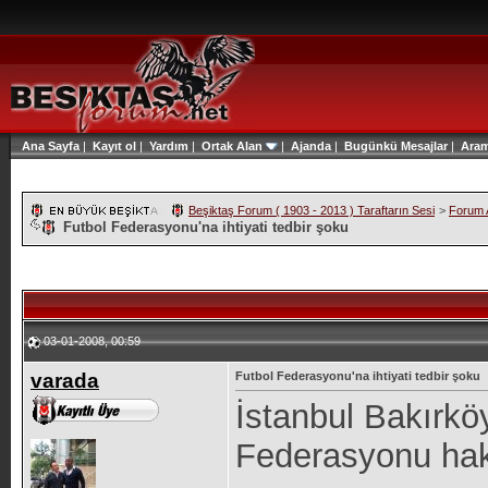
Ana Sayfa
|
Kayıt ol
|
Yardım
|
Ortak Alan
|
Ajanda
|
Bugünkü Mesajlar
|
Ara
Beşiktaş Forum ( 1903 - 2013 ) Taraftarın Sesi
>
Forum A
Futbol Federasyonu'na ihtiyati tedbir şoku
03-01-2008, 00:59
varada
Futbol Federasyonu'na ihtiyati tedbir şoku
İstanbul Bakırk
Federasyonu hakkı