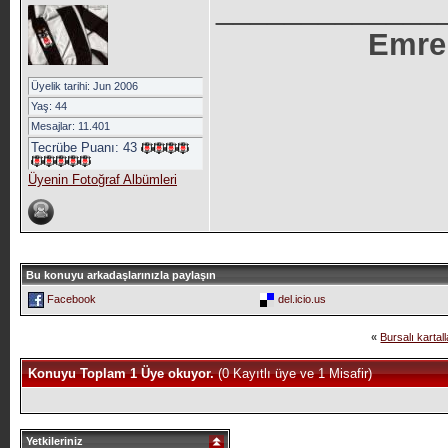
_____________
Emre
Üyelik tarihi: Jun 2006
Yaş: 44
Mesajlar: 11.401
Tecrübe Puanı:
43
Üyenin Fotoğraf Albümleri
Bu konuyu arkadaşlarınızla paylaşın
Facebook
del.icio.us
«
Bursalı kartal
Konuyu Toplam 1 Üye okuyor.
(0 Kayıtlı üye ve 1 Misafir)
Yetkileriniz