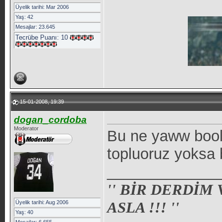
Üyelik tarihi: Mar 2006
Yaş: 42
Mesajlar: 23.645
Tecrübe Puanı:
10
15-01-2008, 19:39
dogan_cordoba
Moderator
Bu ne yaww bool
topluoruz yoksa 
_____________
'' BİR DERDİM
ASLA !!! ''
Üyelik tarihi: Aug 2006
Yaş: 40