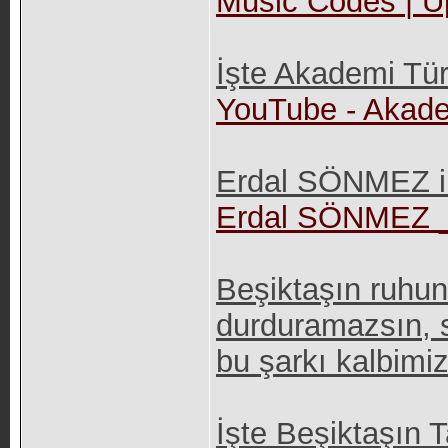
Music Codes | U
İşte Akademi Türk
YouTube - Akade
Erdal SÖNMEZ ile
Erdal SÖNMEZ 
Beşiktaşın ruhunu
durduramazsın, s
bu şarkı kalbimiz
İşte Beşiktaşın T