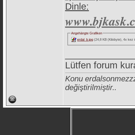
Dinle:
www.bjkask.
Angehängte Grafiken
erdal_b.jpg
(24,8 KB (Kilobyte), 4x kez in
_____________
Lütfen forum kur
Konu erdalsonmezzz
değiştirilmiştir..