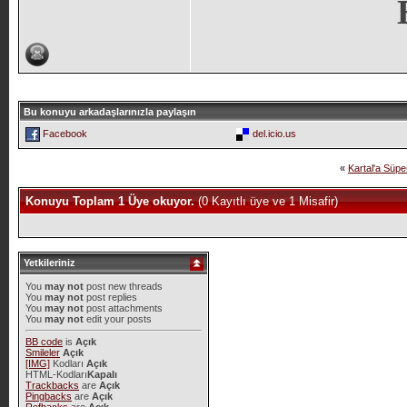
Bu konuyu arkadaşlarınızla paylaşın
Facebook
del.icio.us
«
Kartal'a Süper
Konuyu Toplam 1 Üye okuyor.
(0 Kayıtlı üye ve 1 Misafir)
Yetkileriniz
You
may not
post new threads
You
may not
post replies
You
may not
post attachments
You
may not
edit your posts
BB code
is
Açık
Smileler
Açık
[IMG]
Kodları
Açık
HTML-Kodları
Kapalı
Trackbacks
are
Açık
Pingbacks
are
Açık