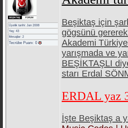
Beşiktaş için şa
Üyelik tarihi: Jan 2008
gögsünü gerere
Yaş: 43
Mesajlar: 2
Akademi Türkiye 
Tecrübe Puanı:
0
yarışmada ve ya
BEŞİKTAŞLI diye
starı Erdal SÖNM
ERDAL yaz 37
İşte Beşiktaş a y