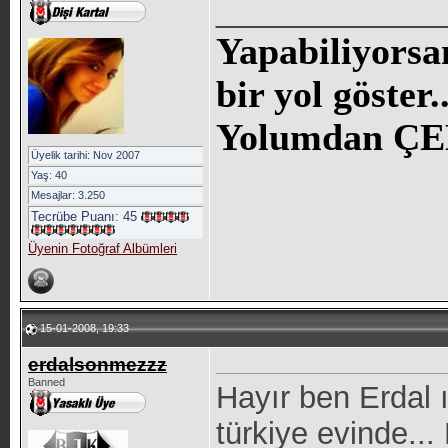
_____________
Yapabiliyorsa
bir yol göste
Yolumdan ÇE
Üyelik tarihi: Nov 2007
Yaş: 40
Mesajlar: 3.250
Tecrübe Puanı:
45
Üyenin Fotoğraf Albümleri
15-01-2008, 19:33
erdalsonmezzz
Banned
Hayır ben Erdal 
türkiye evinde...