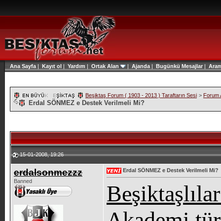
Ana Sayfa
|
Kayıt ol
|
Yardım
|
Ortak Alan
|
Ajanda
|
Bugünkü Mesajlar
|
Ara
Beşiktaş Forum ( 1903 - 2013 ) Taraftarın Sesi
>
Forum A
Erdal SÖNMEZ e Destek Verilmeli Mi?
15-01-2008, 19:26
erdalsonmezzz
Erdal SÖNMEZ e Destek Verilmeli Mi?
Banned
Beşiktaşlılar
Akademi tür