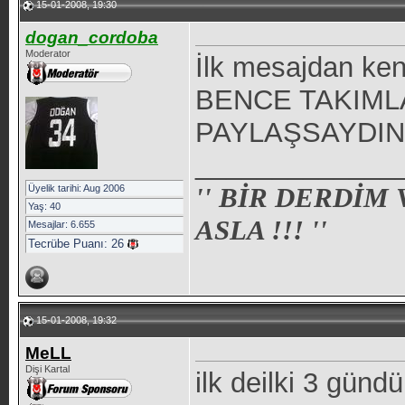
15-01-2008, 19:30
dogan_cordoba
Moderator
İlk mesajdan ke
BENCE TAKIMLA
PAYLAŞSAYDIN 
_____________
'' BİR DERDİM
Üyelik tarihi: Aug 2006
Yaş: 40
ASLA !!! ''
Mesajlar: 6.655
Tecrübe Puanı:
26
15-01-2008, 19:32
MeLL
Dişi Kartal
ilk deilki 3 gün