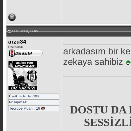
17-01-2008, 17:05
arzu34
Dişi Kartal
arkadasım bir ke
zekaya sahibiz
_____________
Üyelik tarihi: Jan 2008
Mesajlar: 411
DOSTU DA 
Tecrübe Puanı:
19
SESSİZL