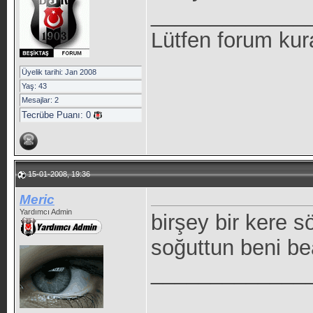
_____________
Lütfen forum kur
Üyelik tarihi: Jan 2008
Yaş: 43
Mesajlar: 2
Tecrübe Puanı:
0
15-01-2008, 19:36
Meric
Yardımcı Admin
birşey bir kere 
soğuttun beni be
_____________