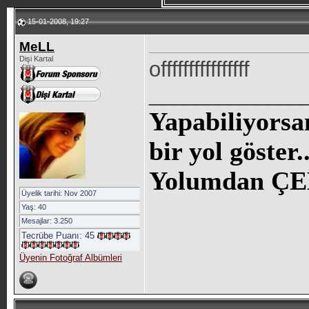
15-01-2008, 19:27
MeLL
Dişi Kartal
offffffffffffffff
_____________
Yapabiliyorsa
bir yol göste
Yolumdan ÇE
Üyelik tarihi: Nov 2007
Yaş: 40
Mesajlar: 3.250
Tecrübe Puanı:
45
Üyenin Fotoğraf Albümleri