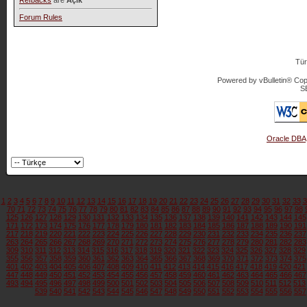
Refbacks
are
Açık
Forum Rules
Tür
Powered by vBulletin® Copy
S
Oracle DBA
1
2
3
4
5
6
7
8
9
10
11
12
13
14
15
16
17
18
19
20
21
22
23
24
25
26
27
28
29
30
31
32
33
3
70
71
72
73
74
75
76
77
78
79
80
81
82
83
84
85
86
87
88
89
90
91
92
93
94
95
96
97
98
125
126
127
128
129
130
131
132
133
134
135
136
137
138
139
140
141
142
143
144
145
171
172
173
174
175
176
177
178
179
180
181
182
183
184
185
186
187
188
189
190
191
217
218
219
220
221
222
223
224
225
226
227
228
229
230
231
232
233
234
235
236
237
263
264
265
266
267
268
269
270
271
272
273
274
275
276
277
278
279
280
281
282
283
309
310
311
312
313
314
315
316
317
318
319
320
321
322
323
324
325
326
327
328
329
355
356
357
358
359
360
361
362
363
364
365
366
367
368
369
370
371
372
373
374
375
401
402
403
404
405
406
407
408
409
410
411
412
413
414
415
416
417
418
419
420
421
447
448
449
450
451
452
453
454
455
456
457
458
459
460
461
462
463
464
465
466
467
493
494
495
496
497
498
499
500
501
502
503
504
505
506
507
508
509
510
511
512
513
539
540
541
542
543
544
545
546
547
548
549
550
551
552
553
554
555
556
557