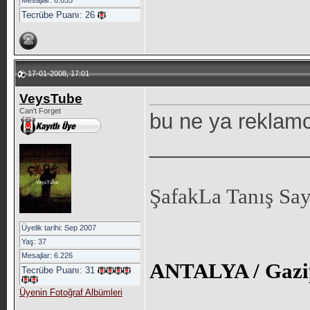
Mesajlar: 6.655
Tecrübe Puanı:
26
17-01-2008, 17:01
VeysTube
Can't Forget
bu ne ya reklamc
_____________
ŞafakLa Tanış Sa
Üyelik tarihi: Sep 2007
Yaş: 37
Mesajlar: 6.226
ANTALYA / Gazi
Tecrübe Puanı:
31
Üyenin Fotoğraf Albümleri