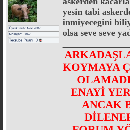
askerden kacarlar
yesin tabi askerd
inmiyecegini bili
Üyelik tarihi: Nov 2007
olsa seve seve yad
Mesajlar: 9.862
Tecrübe Puanı:
0
_____________
ARKADAŞLA
KOYMAYA Ç
OLAMADI
ENAYİ YE
ANCAK 
DİLENE
FORUM YÖN