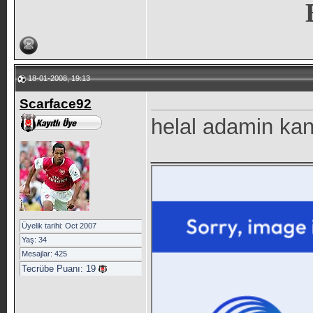
18-01-2008, 19:13
Scarface92
helal adamin kan
_____________
Üyelik tarihi: Oct 2007
Yaş: 34
Mesajlar: 425
Tecrübe Puanı:
19