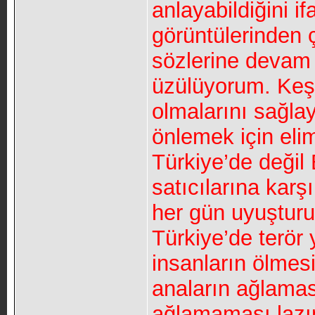
anlayabildiğini i
görüntülerinden ç
sözlerine devam 
üzülüyorum. Keşk
olmalarını sağla
önlemek için eli
Türkiye’de değil
satıcılarına karş
her gün uyuşturu
Türkiye’de terör
insanların ölmesi
anaların ağlamas
ağlamaması lazım