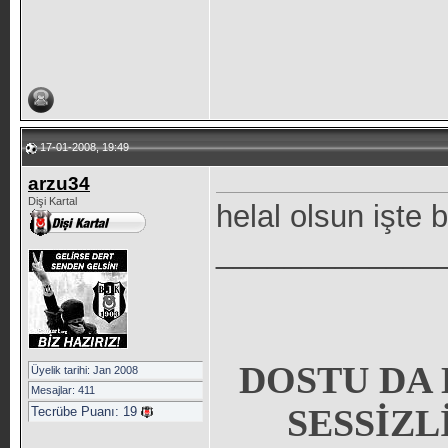
17-01-2008, 19:49
arzu34
Dişi Kartal
helal olsun işte 
_____________
DOSTU DA 
Üyelik tarihi: Jan 2008
Mesajlar: 411
SESSİZL
Tecrübe Puanı:
19