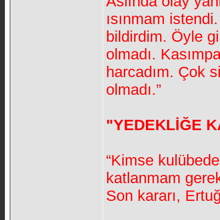
Aslında olay yan
ısınmam istendi
bildirdim. Öyle 
olmadı. Kasımpa
harcadım. Çok si
olmadı.”
"YEDEKLİĞE K
“Kimse kulübede
katlanmam gereki
Son kararı, Ertuğ