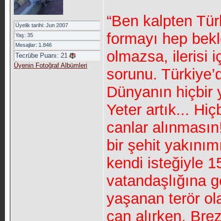
“Ben kalpten Tür
Üyelik tarihi: Jun 2007
formayı hep bek
Yaş: 35
Mesajlar: 1.846
olmazsa, ilerisi 
Tecrübe Puanı:
21
Üyenin Fotoğraf Albümleri
sorunu. Türkiye’d
Dünyanın hiçbir 
Yeter artık... H
canlar alınmasın
bir şehit yakınımı
kendi isteğiyle 
vatandaşlığına g
yaşanan terör ol
can alırken, Bre