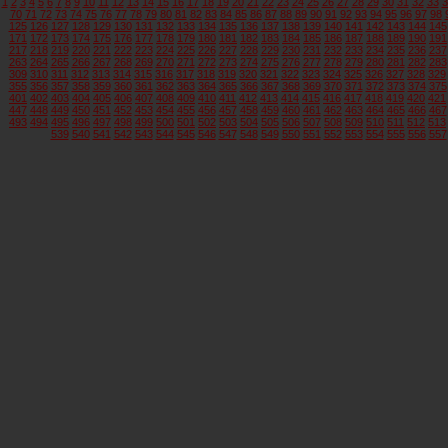
1
2
3
4
5
6
7
8
9
10
11
12
13
14
15
16
17
18
19
20
21
22
23
24
25
26
27
28
29
30
31
32
33
3
70
71
72
73
74
75
76
77
78
79
80
81
82
83
84
85
86
87
88
89
90
91
92
93
94
95
96
97
98
125
126
127
128
129
130
131
132
133
134
135
136
137
138
139
140
141
142
143
144
145
171
172
173
174
175
176
177
178
179
180
181
182
183
184
185
186
187
188
189
190
191
217
218
219
220
221
222
223
224
225
226
227
228
229
230
231
232
233
234
235
236
237
263
264
265
266
267
268
269
270
271
272
273
274
275
276
277
278
279
280
281
282
283
309
310
311
312
313
314
315
316
317
318
319
320
321
322
323
324
325
326
327
328
329
355
356
357
358
359
360
361
362
363
364
365
366
367
368
369
370
371
372
373
374
375
401
402
403
404
405
406
407
408
409
410
411
412
413
414
415
416
417
418
419
420
421
447
448
449
450
451
452
453
454
455
456
457
458
459
460
461
462
463
464
465
466
467
493
494
495
496
497
498
499
500
501
502
503
504
505
506
507
508
509
510
511
512
513
539
540
541
542
543
544
545
546
547
548
549
550
551
552
553
554
555
556
557