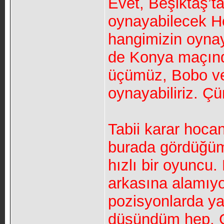
Evet, Beşiktaş’t
oynayabilecek Ho
hangimizin oynay
de Konya maçınd
üçümüz, Bobo ve
oynayabiliriz. Ç
Tabii karar hoca
burada gördüğüm 
hızlı bir oyuncu.
arkasına alamıyo
pozisyonlarda yar
düşündüm hep. Go