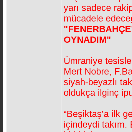
yarı sadece rakip
mücadele edeceğ
"FENERBAHÇE'
OYNADIM"
Ümraniye tesisle
Mert Nobre, F.B
siyah-beyazlı t
oldukça ilginç ipu
“Beşiktaş’a ilk g
içindeydi takım.