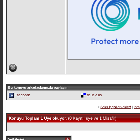
Bu konuyu arkadaşlarınızla paylaşın
Facebook
del.icio.us
«
Seks işçisi erkekler!
|
Ibr
Konuyu Toplam 1 Üye okuyor.
(0 Kayıtlı üye ve 1 Misafir)
Yetkileriniz