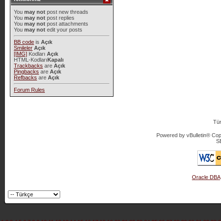
You
may not
post new threads
You
may not
post replies
You
may not
post attachments
You
may not
edit your posts
BB code
is
Açık
Smileler
Açık
[IMG]
Kodları
Açık
HTML-Kodları
Kapalı
Trackbacks
are
Açık
Pingbacks
are
Açık
Refbacks
are
Açık
Forum Rules
Tür
Powered by vBulletin® Copy
S
Oracle DBA