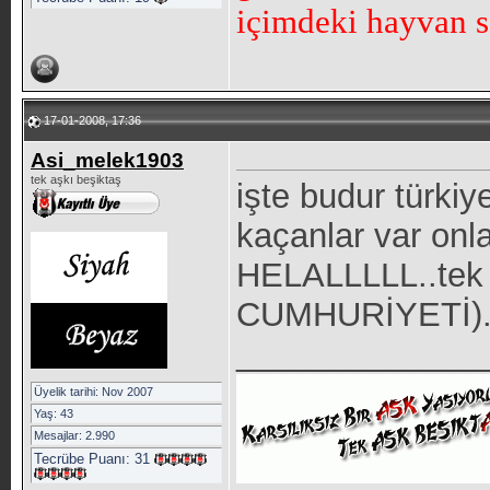
içimdeki hayvan s
17-01-2008, 17:36
Asi_melek1903
tek aşkı beşiktaş
işte budur türki
kaçanlar var onl
HELALLLLL..tek
CUMHURİYETİ)...
_____________
Üyelik tarihi: Nov 2007
Yaş: 43
Mesajlar: 2.990
Tecrübe Puanı:
31