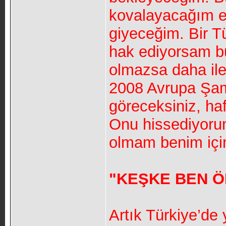
kovalayacağım e
giyeceğim. Bir T
hak ediyorsam bu
olmazsa daha ile
2008 Avrupa Şam
göreceksiniz, ha
Onu hissediyorum
olmam benim için
"KEŞKE BEN 
Artık Türkiye’de 