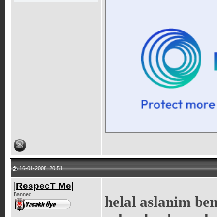
16-01-2008, 20:51
|RespecT Me|
Banned
helal aslanim ben