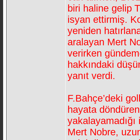
biri haline gelip 
isyan ettirmiş. 
yeniden hatırlan
aralayan Mert No
verirken gündemd
hakkındaki düşün
yanıt verdi.
F.Bahçe’deki golle
hayata döndüren
yakalayamadığı i
Mert Nobre, uzun