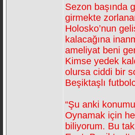
Sezon başında ge
girmekte zorlana
Holosko’nun geli
kalacağına inanm
ameliyat beni ge
Kimse yedek kald
olursa ciddi bir 
Beşiktaşlı futbol
“Şu anki konum
Oynamak için he
biliyorum. Bu ta