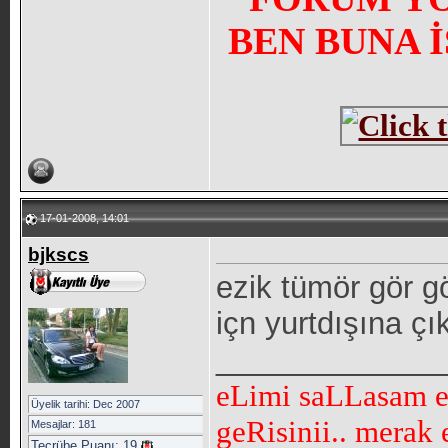
BEN BUNA 
17-01-2008, 14:01
bjkscs
ezik tümör gör g
içn yurtdışına çı
_____________
eLimi saLLasam eL
Üyelik tarihi: Dec 2007
geRisinii.. merak
Mesajlar: 181
Tecrübe Puanı:
19