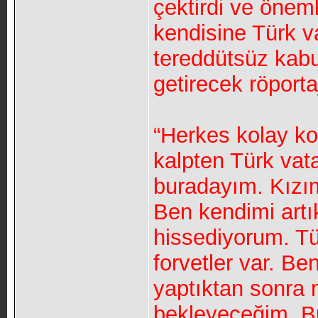
çektirdi ve öneml
kendisine Türk va
tereddütsüz kabul
getirecek röporta
“Herkes kolay ko
kalpten Türk vata
buradayım. Kızı
Ben kendimi art
hissediyorum. Tür
forvetler var. Be
yaptıktan sonra 
bekleyeceğim. Bu