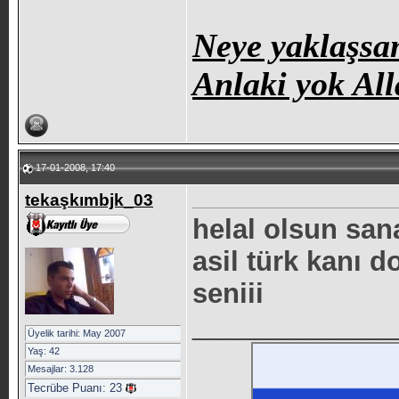
Neye yaklaşsam
Anlaki yok All
17-01-2008, 17:40
tekaşkımbjk_03
helal olsun san
asil türk kanı 
seniii
_____________
Üyelik tarihi: May 2007
Yaş: 42
Mesajlar: 3.128
Tecrübe Puanı:
23