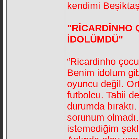
kendimi Beşiktaş
"RİCARDİNHO
İDOLÜMDÜ"
“Ricardinho çocu
Benim idolum gibi
oyuncu değil. Or
futbolcu. Tabii 
durumda bıraktı.
sorunum olmadı.
istemediğim şekl