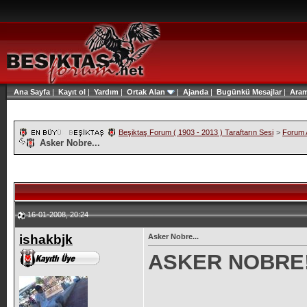
Ana Sayfa
|
Kayıt ol
|
Yardım
|
Ortak Alan
|
Ajanda
|
Bugünkü Mesajlar
|
Ara
Beşiktaş Forum ( 1903 - 2013 ) Taraftarın Sesi
>
Forum A
Asker Nobre...
16-01-2008, 20:24
ishakbjk
Asker Nobre...
ASKER NOBRE!