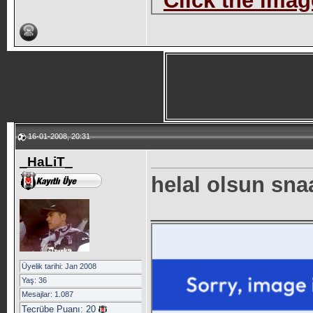
16-01-2008, 20:31
_HaLiT_
helal olsun sna
_____________
Üyelik tarihi: Jan 2008
Yaş: 36
Mesajlar: 1.087
Tecrübe Puanı:
20