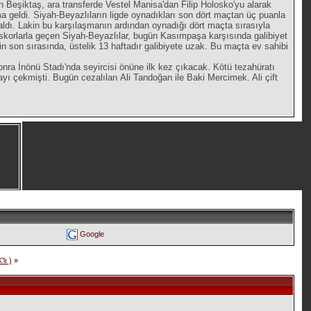
 Beşiktaş, ara transferde Vestel Manisa'dan Filip Holosko'yu alarak
ma geldi. Siyah-Beyazlıların ligde oynadıkları son dört maçtan üç puanla
aldı. Lakin bu karşılaşmanın ardından oynadığı dört maçta sırasıyla
korlarla geçen Siyah-Beyazlılar, bugün Kasımpaşa karşısında galibiyet
gin son sırasında, üstelik 13 haftadır galibiyete uzak. Bu maçta ev sahibi
onra İnönü Stadı'nda seyircisi önüne ilk kez çıkacak. Kötü tezahüratı
 çekmişti. Bugün cezalıları Ali Tandoğan ile Baki Mercimek. Ali çift
Google
lı )
»