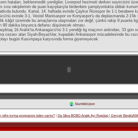
 hataları, beklenmedik yenilgiler, Liverpool hezimeti derken seyircisini üzen
ı sıra rakiplerinin de puan kayıplarıyla birdenbire şampiyonlukta iddialı konu
tkıda bulundu. Kartal, 14. haftada evinde Çaykur Rizespor ile 1-1 berabere k
cü'nü evinde 3-1, Vestel Manisaspor ve Konyaspor'u da deplasmanda 2-1'lik s
lik kâğıt üzerinde bu amaçlarına ulaşmaları zor değil; çünkü rakip 9 puanla li
ın 90 dakika boyunca defansı düşünecek olması.
eşiktaş 16 Aralık'ta Ankaragücü'nü 3-1 yendiği lig maçının ardından, 33 gün s
ma cezası alan Siyah-Beyazlılar, kupadaki Ankaraspor mücadelesinde bu cezayı
 dolayı bugün Kasımpaşa karyısında forma giyemeyecek.
StumbleUpon
 şifre kırma programını bılen varmı?
|
Da Silva BOBO Aralık Ayı Ropötaj ( Gerçek BeşiktAŞK'