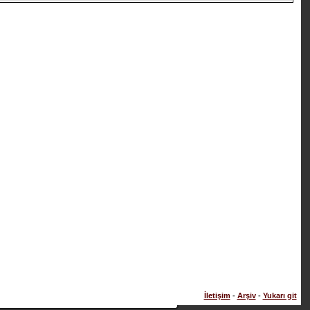
İletişim
-
Arşiv
-
Yukarı git