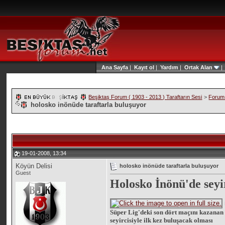
Ana Sayfa
|
Kayıt ol
|
Yardım
|
Ortak Alan
Beşiktaş Forum ( 1903 - 2013 ) Taraftarın Sesi
>
Forum 
holosko inönüde taraftarla buluşuyor
19-01-2008, 13:34
Köyün Delisi
holosko inönüde taraftarla buluşuyor
Guest
Holosko İnönü'de seyi
Süper Lig'deki son dört maçını kazanan 
seyircisiyle ilk kez buluşacak olması