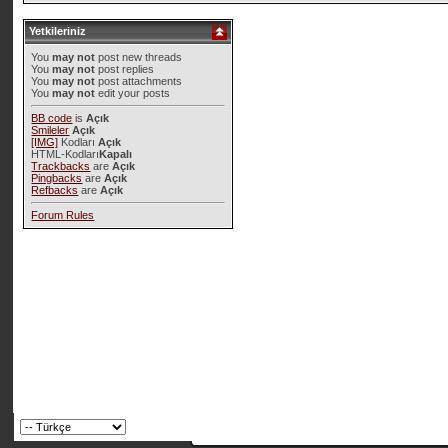
Yetkileriniz
You
may not
post new threads
You
may not
post replies
You
may not
post attachments
You
may not
edit your posts
BB code
is
Açık
Smileler
Açık
[IMG]
Kodları
Açık
HTML-Kodları
Kapalı
Trackbacks
are
Açık
Pingbacks
are
Açık
Refbacks
are
Açık
Forum Rules