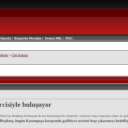
|
Ajanda
|
Bugünkü Mesajlar
|
Arama
XML
|
RSS
|
Arşivi
>
Çöp Kutusu
rcisiyle buluşuyor
İnönü'ye Beşiktaş formasıyla ilk kez Ankaraspor'la 'seyircisiz' oynanan kupa maçında çıkan ve
Beşiktaş, bugün Kasımpaşa karşısında galibiyet serisini beşe çıkarmayı hedefliy