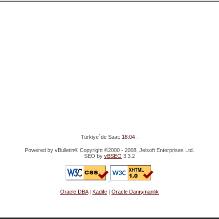
Türkiye`de Saat:
18:04
.
Powered by vBulletin® Copyright ©2000 - 2008, Jelsoft Enterprises Ltd.
SEO by
vBSEO
3.3.2
Oracle DBA
|
Kadife
|
Oracle Danışmanlık