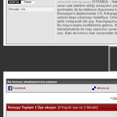
İSTANBUL - Hakem
19/01/2008 (150 kişi okudu)
umut vaat ederken aldığı sonuçların yan
Mesajlar: n/a
ayrılmaları da bu tablonun oluşumuna ka
Bursaspor'u deplasmanda 1-0, Ankaragü
serisini beşe çıkarmayı hedefliyor. Üste
ekibi zorlayacak tek şey, Kasımpaşa'n
Bu maçın başka özelliklerine gelince, B
tekrarlamaktan bir maç seyircisiz oyna
sarı, Baki de kırmızı kart cezasından
Bu konuyu arkadaşlarınızla paylaşın
Facebook
del.icio.us
«
msn
Konuyu Toplam 1 Üye okuyor.
(0 Kayıtlı üye ve 1 Misafir)