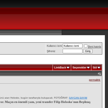
Kullanıcı ismi
Beni hatırla
Şifreniz
LinkBack
Seçenekler
Stil
#
1
permalink
 golünü atan Holosko, bugün taraftarıyla buluşacak. FOTOĞRAF:
SAYCAN SAYIM
or. Maçın en önemli yanı, yeni transfer Filip Holosko'nun Beşiktaş