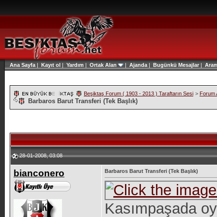
Ana Sayfa
|
Kayıt ol
|
Yardım
|
Ortak Alan
|
Ajanda
|
Bugünkü Mesajlar
|
Ara
Beşiktaş Forum ( 1903 - 2013 ) Taraftarın Sesi
>
Forum A
Barbaros Barut Transferi (Tek Başlık)
28-01-2008, 03:08
bianconero
Barbaros Barut Transferi (Tek Başlık)
Kasımpaşada oy