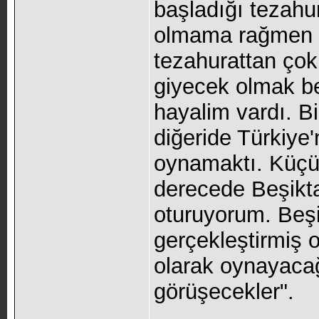
başladığı tezahu
olmama rağmen t
tezahurattan çok
giyecek olmak be
hayalim vardı. B
diğeride Türkiye
oynamaktı. Küçü
derecede Beşikta
oturuyorum. Beşi
gerçekleştirmiş 
olarak oynayacağ
görüşecekler".