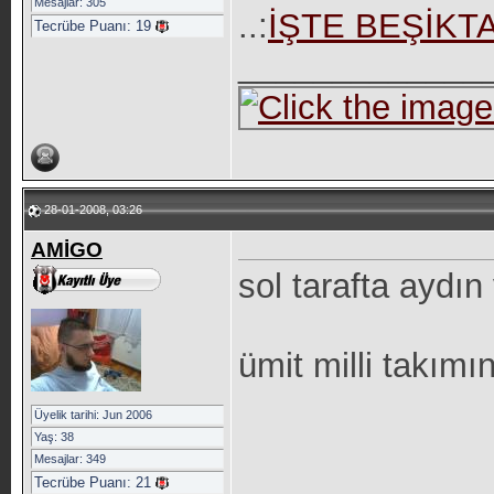
Mesajlar: 305
..:
İŞTE BEŞİKT
Tecrübe Puanı:
19
_____________
28-01-2008, 03:26
AMİGO
sol tarafta aydı
ümit milli takımı
Üyelik tarihi: Jun 2006
Yaş: 38
Mesajlar: 349
Tecrübe Puanı:
21