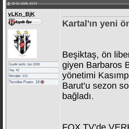
28-01-2008, 03:37
vLKn_BjK
Kartal'ın yeni ö
Beşiktaş, ön lib
giyen Barbaros B
Üyelik tarihi: Jan 2008
Yaş: 42
yönetimi Kasımpa
Mesajlar: 212
Tecrübe Puanı:
19
Barut'u sezon so
bağladı.
FOX TV'de VERKA