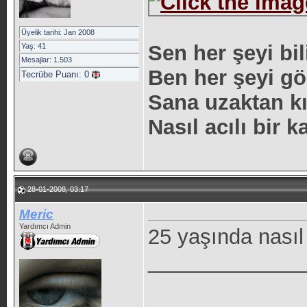
Üyelik tarihi: Jan 2008
Sen her şeyi bil
Yaş: 41
Mesajlar: 1.503
Ben her şeyi gö
Tecrübe Puanı:
0
Sana uzaktan k
Nasıl acılı bir 
28-01-2008, 03:17
Meric
Yardımcı Admin
25 yaşında nasıl
_____________