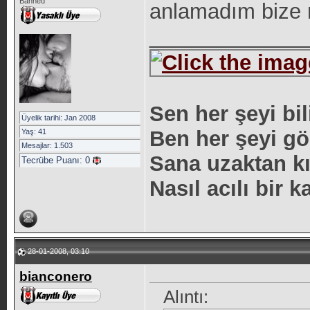
Banned
anlamadım bize 
_____________
Sen her şeyi bil
Üyelik tarihi: Jan 2008
Ben her şeyi gö
Yaş: 41
Mesajlar: 1.503
Sana uzaktan k
Tecrübe Puanı:
0
Nasıl acılı bir 
28-01-2008, 03:10
bianconero
Alıntı: