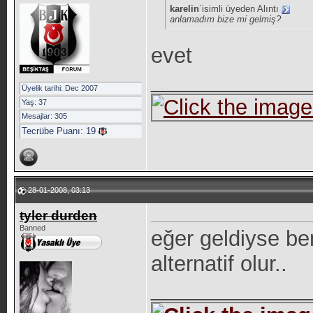
karelin
´isimli üyeden Alıntı
anlamadım bize mi gelmiş?
evet
_____________
Üyelik tarihi: Dec 2007
Yaş: 37
Mesajlar: 305
Tecrübe Puanı:
19
28-01-2008, 03:13
tyler durden
Banned
eğer geldiyse be
alternatif olur..
_____________