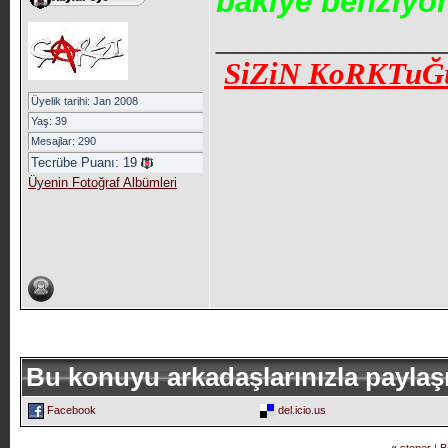
bakiye benziyo
_____________
SiZiN KoRKTuĞ
Üyelik tarihi: Jan 2008
Yaş: 39
Mesajlar: 290
Tecrübe Puanı:
19
Üyenin Fotoğraf Albümleri
Bu konuyu arkadaşlarınızla paylaş
Facebook
del.icio.us