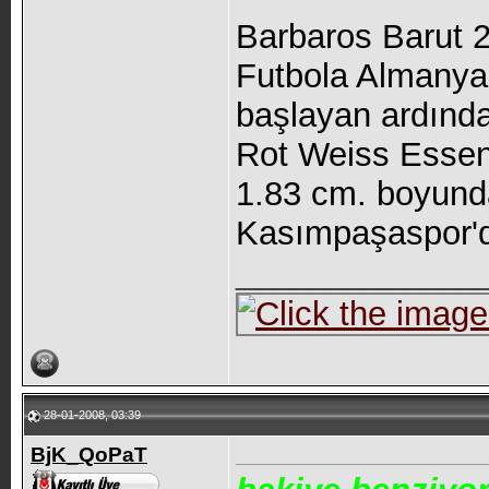
Barbaros Barut 
Futbola Almanya'
başlayan ardında
Rot Weiss Essen
1.83 cm. boyunda
Kasımpaşaspor'd
_____________
28-01-2008, 03:39
BjK_QoPaT