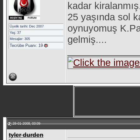
kadar kiralanmış
25 yaşında sol k
oynuyomuş K.Paş
Üyelik tarihi: Dec 2007
Yaş: 37
gelmiş....
Mesajlar: 305
Tecrübe Puanı:
19
_____________
28-01-2008, 03:09
tyler durden