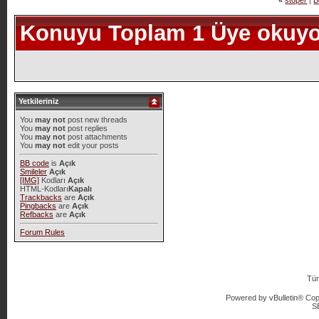
«
stoper
|
B
Konuyu Toplam 1 Üye okuyo
Yetkileriniz
You
may not
post new threads
You
may not
post replies
You
may not
post attachments
You
may not
edit your posts
BB code
is
Açık
Smileler
Açık
[IMG]
Kodları
Açık
HTML-Kodları
Kapalı
Trackbacks
are
Açık
Pingbacks
are
Açık
Refbacks
are
Açık
Forum Rules
Tür
Powered by vBulletin® Copy
S