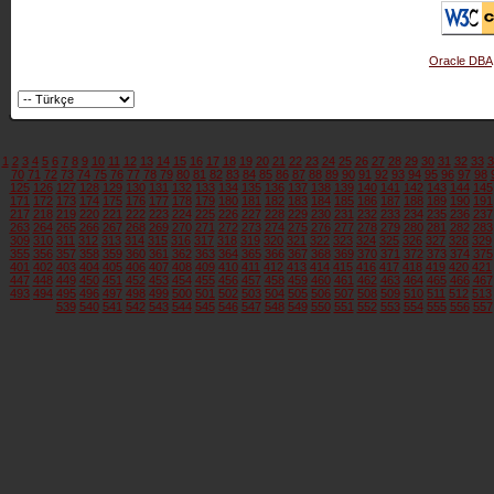
Oracle DBA
1
2
3
4
5
6
7
8
9
10
11
12
13
14
15
16
17
18
19
20
21
22
23
24
25
26
27
28
29
30
31
32
33
3
70
71
72
73
74
75
76
77
78
79
80
81
82
83
84
85
86
87
88
89
90
91
92
93
94
95
96
97
98
125
126
127
128
129
130
131
132
133
134
135
136
137
138
139
140
141
142
143
144
145
171
172
173
174
175
176
177
178
179
180
181
182
183
184
185
186
187
188
189
190
191
217
218
219
220
221
222
223
224
225
226
227
228
229
230
231
232
233
234
235
236
237
263
264
265
266
267
268
269
270
271
272
273
274
275
276
277
278
279
280
281
282
283
309
310
311
312
313
314
315
316
317
318
319
320
321
322
323
324
325
326
327
328
329
355
356
357
358
359
360
361
362
363
364
365
366
367
368
369
370
371
372
373
374
375
401
402
403
404
405
406
407
408
409
410
411
412
413
414
415
416
417
418
419
420
421
447
448
449
450
451
452
453
454
455
456
457
458
459
460
461
462
463
464
465
466
467
493
494
495
496
497
498
499
500
501
502
503
504
505
506
507
508
509
510
511
512
513
539
540
541
542
543
544
545
546
547
548
549
550
551
552
553
554
555
556
557