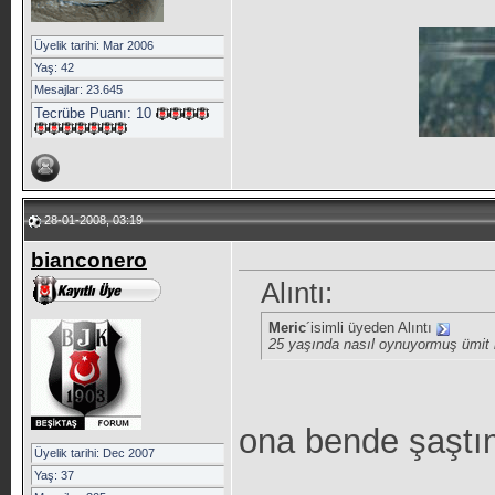
Üyelik tarihi: Mar 2006
Yaş: 42
Mesajlar: 23.645
Tecrübe Puanı:
10
28-01-2008, 03:19
bianconero
Alıntı:
Meric
´isimli üyeden Alıntı
25 yaşında nasıl oynuyormuş ümit 
ona bende şaştı
Üyelik tarihi: Dec 2007
Yaş: 37