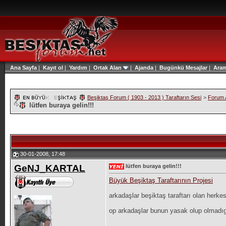
Ana Sayfa
|
Kayıt ol
|
Yardım
|
Ortak Alan
|
Ajanda
|
Bugünkü Mesajlar
|
Ara
Beşiktaş Forum ( 1903 - 2013 ) Taraftarın Sesi
>
Forum A
lütfen buraya gelin!!!
30-01-2008, 17:48
GeNJ_KARTAL
lütfen buraya gelin!!!
Büyük Beşiktaş Taraftarının Projesi
arkadaşlar beşiktaş taraftarı olan herke
op arkadaşlar bunun yasak olup olmadı