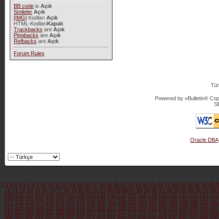
BB code
is
Açık
Smileler
Açık
[IMG]
Kodları
Açık
HTML-Kodları
Kapalı
Trackbacks
are
Açık
Pingbacks
are
Açık
Refbacks
are
Açık
Forum Rules
Tür
Powered by vBulletin® Copy
S
Oracle DBA
1
2
3
4
5
6
7
8
9
10
11
12
13
14
15
16
17
18
19
20
21
22
23
24
25
26
27
28
29
30
31
32
33
3
70
71
72
73
74
75
76
77
78
79
80
81
82
83
84
85
86
87
88
89
90
91
92
93
94
95
96
97
98
125
126
127
128
129
130
131
132
133
134
135
136
137
138
139
140
141
142
143
144
145
171
172
173
174
175
176
177
178
179
180
181
182
183
184
185
186
187
188
189
190
191
217
218
219
220
221
222
223
224
225
226
227
228
229
230
231
232
233
234
235
236
237
263
264
265
266
267
268
269
270
271
272
273
274
275
276
277
278
279
280
281
282
283