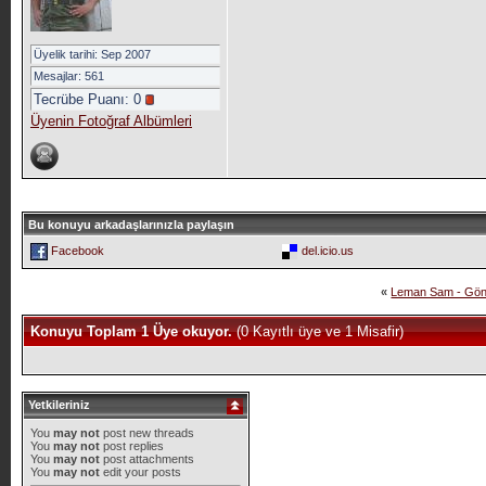
Üyelik tarihi: Sep 2007
Mesajlar: 561
Tecrübe Puanı:
0
Üyenin Fotoğraf Albümleri
Bu konuyu arkadaşlarınızla paylaşın
Facebook
del.icio.us
«
Leman Sam - Gön
Konuyu Toplam 1 Üye okuyor.
(0 Kayıtlı üye ve 1 Misafir)
Yetkileriniz
You
may not
post new threads
You
may not
post replies
You
may not
post attachments
You
may not
edit your posts