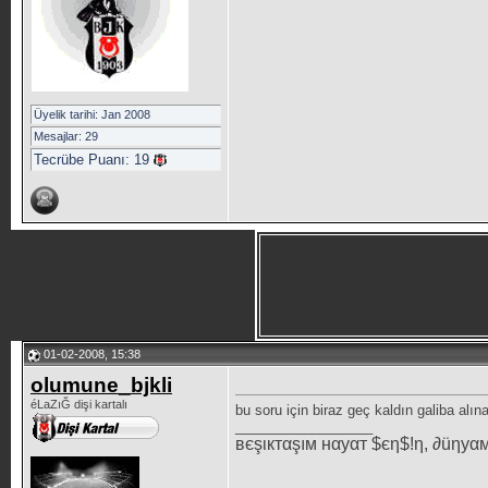
Üyelik tarihi: Jan 2008
Mesajlar: 29
Tecrübe Puanı:
19
01-02-2008, 15:38
olumune_bjkli
éLaZıĞ dişi kartalı
bu soru için biraz geç kaldın galiba alına
__________________
вєşιктαşıм нαуαт $єη$!η, ∂üηуα