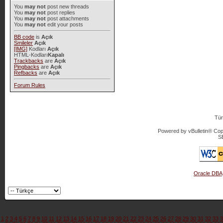
You
may not
post new threads
You
may not
post replies
You
may not
post attachments
You
may not
edit your posts
BB code
is
Açık
Smileler
Açık
[IMG]
Kodları
Açık
HTML-Kodları
Kapalı
Trackbacks
are
Açık
Pingbacks
are
Açık
Refbacks
are
Açık
Forum Rules
Tür
Powered by vBulletin® Copy
S
Oracle DBA
1
2
3
4
5
6
7
8
9
10
11
12
13
14
15
16
17
18
19
20
21
22
23
24
25
26
27
28
29
30
31
32
33
3