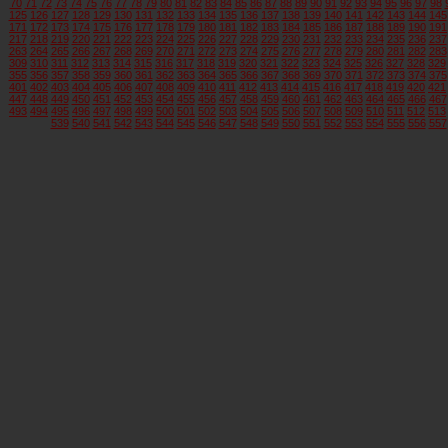
70
71
72
73
74
75
76
77
78
79
80
81
82
83
84
85
86
87
88
89
90
91
92
93
94
95
96
97
98
125
126
127
128
129
130
131
132
133
134
135
136
137
138
139
140
141
142
143
144
145
171
172
173
174
175
176
177
178
179
180
181
182
183
184
185
186
187
188
189
190
191
217
218
219
220
221
222
223
224
225
226
227
228
229
230
231
232
233
234
235
236
237
263
264
265
266
267
268
269
270
271
272
273
274
275
276
277
278
279
280
281
282
283
309
310
311
312
313
314
315
316
317
318
319
320
321
322
323
324
325
326
327
328
329
355
356
357
358
359
360
361
362
363
364
365
366
367
368
369
370
371
372
373
374
375
401
402
403
404
405
406
407
408
409
410
411
412
413
414
415
416
417
418
419
420
421
447
448
449
450
451
452
453
454
455
456
457
458
459
460
461
462
463
464
465
466
467
493
494
495
496
497
498
499
500
501
502
503
504
505
506
507
508
509
510
511
512
513
539
540
541
542
543
544
545
546
547
548
549
550
551
552
553
554
555
556
557