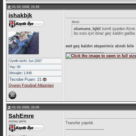
01-02-2008, 15:49
ishakbjk
Alıntı:
olumune_bjkli
´isimli üyeden Alınt
bu soru için biraz geç kaldın galiba 
ewt geç kaldın stoperimiz alındı bile
__________________
Üyelik tarihi: Jun 2007
Yaş: 35
Mesajlar: 1.846
Tecrübe Puanı:
21
Üyenin Fotoğraf Albümleri
01-02-2008, 16:06
SahEmre
zɐʎaq ɥɐʎis
Transfer yapıldı.
__________________