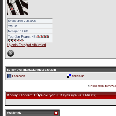
Üyelik tarihi: Jun 2006
Yaş: 44
Mesajlar: 11.401
Tecrübe Puanı:
43
Üyenin Fotoğraf Albümleri
Bu konuyu arkadaşlarınızla paylaşın
Facebook
del.icio.us
«
Holosko'da havaya g
Konuyu Toplam 1 Üye okuyor.
(0 Kayıtlı üye ve 1 Misafir)
Yetkileriniz