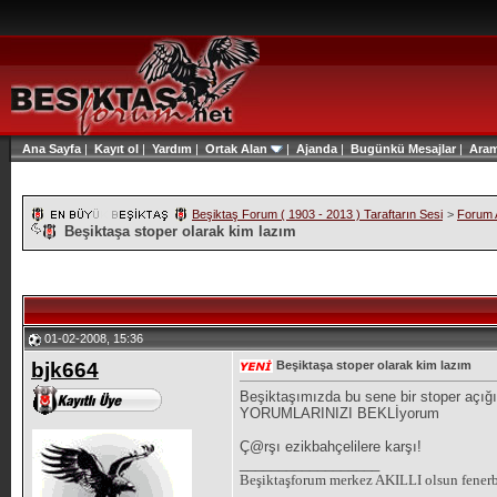
Ana Sayfa
|
Kayıt ol
|
Yardım
|
Ortak Alan
|
Ajanda
|
Bugünkü Mesajlar
|
Ara
Beşiktaş Forum ( 1903 - 2013 ) Taraftarın Sesi
>
Forum A
Beşiktaşa stoper olarak kim lazım
01-02-2008, 15:36
bjk664
Beşiktaşa stoper olarak kim lazım
Beşiktaşımızda bu sene bir stoper açığı
YORUMLARINIZI BEKLİyorum
Ç@rşı ezikbahçelilere karşı!
__________________
Beşiktaşforum merkez AKILLI olsun fene