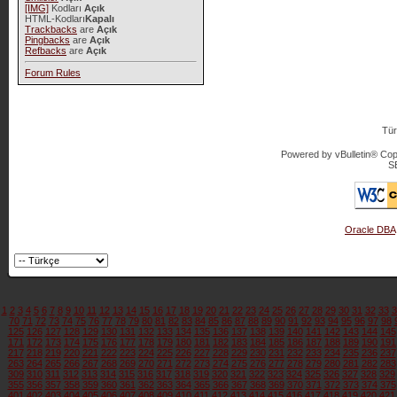
[IMG]
Kodları
Açık
HTML-Kodları
Kapalı
Trackbacks
are
Açık
Pingbacks
are
Açık
Refbacks
are
Açık
Forum Rules
Tür
Powered by vBulletin® Copy
S
Oracle DBA
1
2
3
4
5
6
7
8
9
10
11
12
13
14
15
16
17
18
19
20
21
22
23
24
25
26
27
28
29
30
31
32
33
3
70
71
72
73
74
75
76
77
78
79
80
81
82
83
84
85
86
87
88
89
90
91
92
93
94
95
96
97
98
125
126
127
128
129
130
131
132
133
134
135
136
137
138
139
140
141
142
143
144
145
171
172
173
174
175
176
177
178
179
180
181
182
183
184
185
186
187
188
189
190
191
217
218
219
220
221
222
223
224
225
226
227
228
229
230
231
232
233
234
235
236
237
263
264
265
266
267
268
269
270
271
272
273
274
275
276
277
278
279
280
281
282
283
309
310
311
312
313
314
315
316
317
318
319
320
321
322
323
324
325
326
327
328
329
355
356
357
358
359
360
361
362
363
364
365
366
367
368
369
370
371
372
373
374
375
401
402
403
404
405
406
407
408
409
410
411
412
413
414
415
416
417
418
419
420
421