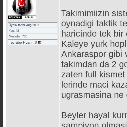
Takimimiizin sist
oynadigi taktik 
Üyelik tarihi: Aug 2007
haricinde tek bir
Yaş: 42
Mesajlar: 763
Kaleye yurk hopl
Tecrübe Puanı:
0
Ankaraspor gibi 
takimdan da 2 go
zaten full kismet
lerinde maci kaz
ugrasmasina ne 
Beyler hayal kur
sampiyon olmasi