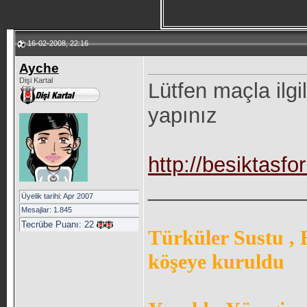
16-02-2008, 22:16
Ayche
Dişi Kartal
Lütfen maçla ilgi
yapınız
http://besiktasfo
_____________
Üyelik tarihi: Apr 2007
Mesajlar: 1.845
Tecrübe Puanı:
22
Türküler Sustu ,
köşeye kuruldu