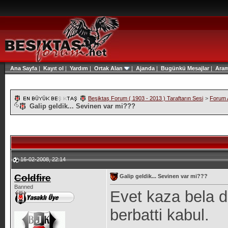
Ana Sayfa
|
Kayıt ol
|
Yardım
|
Ortak Alan
|
Ajanda
|
Bugünkü Mesajlar
|
Ara
Beşiktaş Forum ( 1903 - 2013 ) Taraftarın Sesi
>
Forum A
Galip geldik... Sevinen var mi???
16-02-2008, 22:14
Coldfire
Galip geldik... Sevinen var mi???
Banned
Evet kaza bela d
berbatti kabul.