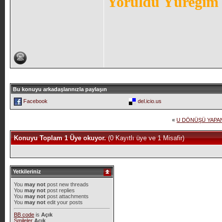
Yoruldu Yüregim 
Bu konuyu arkadaşlarınızla paylaşın
Facebook
del.icio.us
«
U DÖNÜŞÜ YAPA
Konuyu Toplam 1 Üye okuyor.
(0 Kayıtlı üye ve 1 Misafir)
Yetkileriniz
You
may not
post new threads
You
may not
post replies
You
may not
post attachments
You
may not
edit your posts
BB code
is
Açık
Smileler
Açık